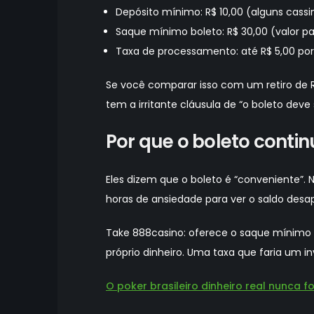
Depósito mínimo: R$ 10,00 (alguns cass
Saque mínimo boleto: R$ 30,00 (valor pa
Taxa de processamento: até R$ 5,00 por
Se você comparar isso com um retiro de R$
tem a irritante cláusula de “o boleto dev
Por que o boleto conti
Eles dizem que o boleto é “conveniente”.
horas de ansiedade para ver o saldo desapa
Take 888casino: oferece o saque mínimo de
próprio dinheiro. Uma taxa que faria um in
O poker brasileiro dinheiro real nunca f