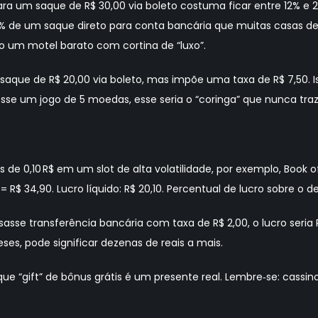
 para um saque de R$ 30,00 via boleto costuma ficar entre 12% 
% de um saque direto para conta bancária que muitas casas de
mo um motel barato com cortina de “luxo”.
saque de R$ 20,00 via boleto, mas impõe uma taxa de R$ 7,50. I
e um jogo de 5 moedas, esse seria o “coringa” que nunca traz 
os de 0,10 R$ em um slot de alta volatilidade, por exemplo, Book 
R$ 34,90. Lucro líquido: R$ 20,10. Percentual de lucro sobre o dep
asse transferência bancária com taxa de R$ 2,00, o lucro seria R
ses, pode significar dezenas de reais a mais.
 “gift” de bônus grátis é um presente real. Lembre‑se: cassino 