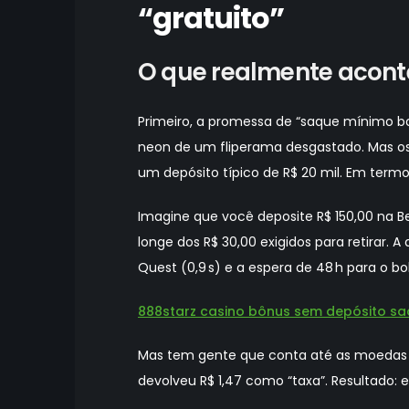
“gratuito”
O que realmente acont
Primeiro, a promessa de “saque mínimo b
neon de um fliperama desgastado. Mas os 
um depósito típico de R$ 20 mil. Em term
Imagine que você deposite R$ 150,00 na Be
longe dos R$ 30,00 exigidos para retirar.
Quest (0,9 s) e a espera de 48 h para o bo
888starz casino bônus sem depósito saq
Mas tem gente que conta até as moedas de
devolveu R$ 1,47 como “taxa”. Resultado