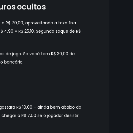
uros ocultos
 e R$ 70,00, aproveitando a taxa fixa
R$ 4,90 = R$ 25,10. Segundo saque de R$
os de jogo. Se você tem R$ 30,00 de
o bancário.
 gastará R$ 10,00 – ainda bem abaixo do
hegar a R$ 7,00 se o jogador desistir