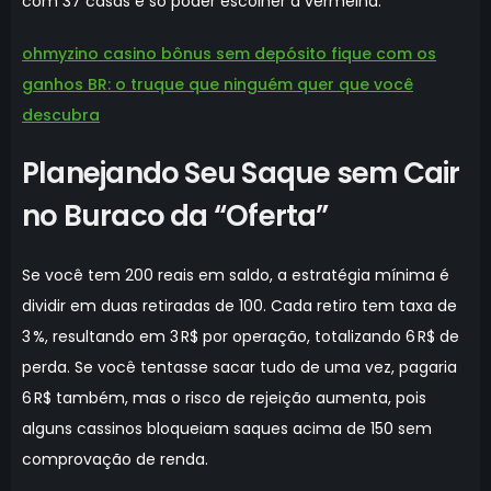
com 37 casas e só poder escolher a vermelha.
ohmyzino casino bônus sem depósito fique com os
ganhos BR: o truque que ninguém quer que você
descubra
Planejando Seu Saque sem Cair
no Buraco da “Oferta”
Se você tem 200 reais em saldo, a estratégia mínima é
dividir em duas retiradas de 100. Cada retiro tem taxa de
3 %, resultando em 3 R$ por operação, totalizando 6 R$ de
perda. Se você tentasse sacar tudo de uma vez, pagaria
6 R$ também, mas o risco de rejeição aumenta, pois
alguns cassinos bloqueiam saques acima de 150 sem
comprovação de renda.