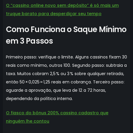
O “cassino online novo sem depósito” é só mais um
truque barato para desperdiçar seu tempo
Como Funciona o Saque Mínimo
em 3 Passos
Primeiro passo: verifique o limite. Alguns cassinos fixam 30
reais como mínimo, outros 100. Segundo passo: subtraia a
taxa. Muitos cobram 2,5 % ou 3 % sobre qualquer retirada,
então 50 × 0,025 = 1,25 reais em cobrança. Terceiro passo:
aguarde a aprovação, que leva de 12 a 72 horas,
dependendo da política interna.
O fiasco do bônus 200% cassino cadastro que
ninguém lhe contou