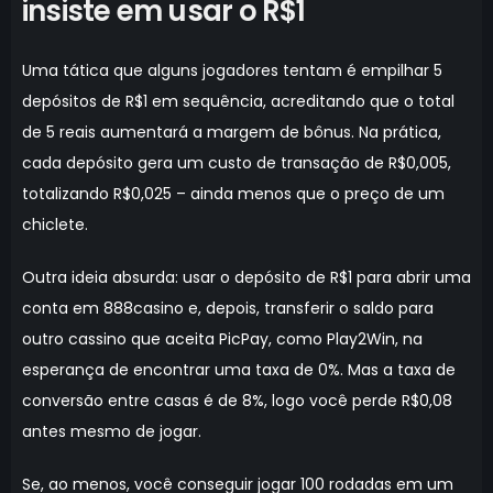
insiste em usar o R$1
Uma tática que alguns jogadores tentam é empilhar 5
depósitos de R$1 em sequência, acreditando que o total
de 5 reais aumentará a margem de bônus. Na prática,
cada depósito gera um custo de transação de R$0,005,
totalizando R$0,025 – ainda menos que o preço de um
chiclete.
Outra ideia absurda: usar o depósito de R$1 para abrir uma
conta em 888casino e, depois, transferir o saldo para
outro cassino que aceita PicPay, como Play2Win, na
esperança de encontrar uma taxa de 0%. Mas a taxa de
conversão entre casas é de 8%, logo você perde R$0,08
antes mesmo de jogar.
Se, ao menos, você conseguir jogar 100 rodadas em um