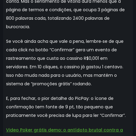
conta. Mas o sentimento de vitória dura menos que a
página de termos e condições, que ocupa 3 páginas de
800 palavras cada, totalizando 2400 palavras de
burocracia.
Se você ainda acha que vale a pena, lembre‑se de que
cada click no botão “Confirmar” gera um evento de
rastreamento que custa ao cassino R$0,001 em
servidores. Em 10 cliques, o cassino já gastou 1 centavo.
Isso não muda nada para o usuário, mas mantém o
sistema de “promoções grátis” rodando.
E, para fechar, o pior detalhe do PicPay: o ícone de
confirmação tem fonte de 9 pt, tão pequeno que
praticamente você precisa de lupa para ler “Confirmar”.
Video Poker grátis demo: o antídoto brutal contra a