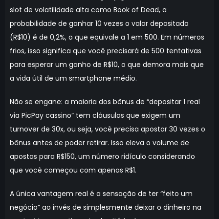
slot de volatilidade alta como Book of Dead, a
probabilidade de ganhar 10 vezes o valor depositado
(R$10) é de 0,2%, o que equivale a 1 em 500. Em números
frios, isso significa que você precisará de 500 tentativas
para esperar um ganho de R$10, o que demora mais que
a vida útil de um smartphone médio.
Não se engane: a maioria dos bônus de “depositar 1 real
via PicPay cassino” tem cláusulas que exigem um
turnover de 30x, ou seja, você precisa apostar 30 vezes o
bônus antes de poder retirar. Isso eleva o volume de
apostas para R$150, um número ridículo considerando
que você começou com apenas R$1.
A única vantagem real é a sensação de ter “feito um
negócio” ao invés de simplesmente deixar o dinheiro na