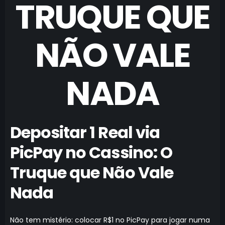
TRUQUE QUE
NÃO VALE
NADA
Depositar 1 Real via
PicPay no Cassino: O
Truque que Não Vale
Nada
Não tem mistério: colocar R$1 no PicPay para jogar numa