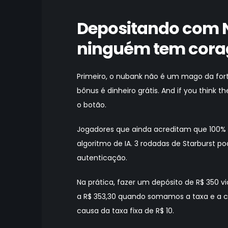
Depositando com N
ninguém tem cora
Primeiro, o nubank não é um mago da fortu
bônus é dinheiro grátis. And if you think 
o botão.
Jogadores que ainda acreditam que 100% 
algoritmo de IA. 3 rodadas de Starburst
autenticação.
Na prática, fazer um depósito de R$ 350 v
a R$ 353,30 quando somamos a taxa e a c
causa da taxa fixa de R$ 10.