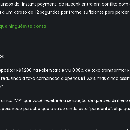
undos do “instant payment” do Nubank entra em conflito com a
 a um atraso de 1,2 segundos por frame, suficiente para perde
o que ninguém te conta
os
positar R$ 1.200 na PokerStars e viu 0,38% de taxa transformar R
00, reduzindo a taxa combinada a apenas R$ 2,28, mas ainda as
”.
 única “VIP” que você recebe é a sensação de que seu dinheir
pois, você percebe que o saldo ainda está “pendente”, algo que