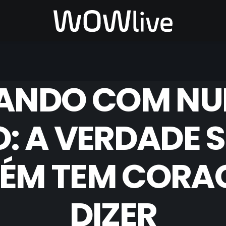
TANDO COM NU
: A VERDADE 
ÉM TEM CORA
DIZER