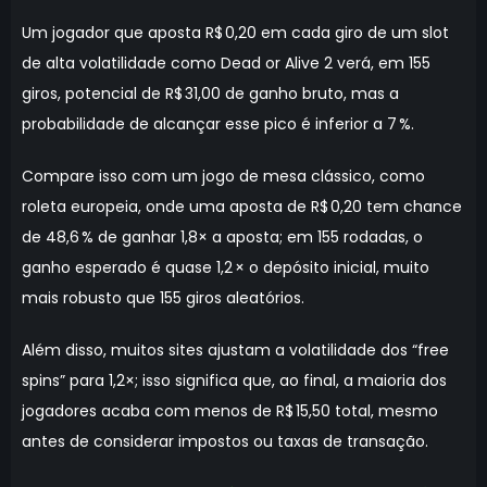
Um jogador que aposta R$ 0,20 em cada giro de um slot
de alta volatilidade como Dead or Alive 2 verá, em 155
giros, potencial de R$ 31,00 de ganho bruto, mas a
probabilidade de alcançar esse pico é inferior a 7 %.
Compare isso com um jogo de mesa clássico, como
roleta europeia, onde uma aposta de R$ 0,20 tem chance
de 48,6 % de ganhar 1,8× a aposta; em 155 rodadas, o
ganho esperado é quase 1,2 × o depósito inicial, muito
mais robusto que 155 giros aleatórios.
Além disso, muitos sites ajustam a volatilidade dos “free
spins” para 1,2×; isso significa que, ao final, a maioria dos
jogadores acaba com menos de R$ 15,50 total, mesmo
antes de considerar impostos ou taxas de transação.