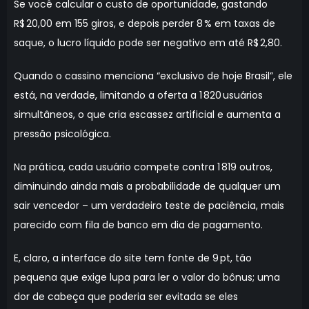
Se você calcular o custo de oportunidade, gastando
R$ 20,00 em 155 giros, e depois perder 8 % em taxas de
saque, o lucro líquido pode ser negativo em até R$ 2,80.
Quando o cassino menciona “exclusivo de hoje Brasil”, ele
está, na verdade, limitando a oferta a 1 820 usuários
simultâneos, o que cria escassez artificial e aumenta a
pressão psicológica.
Na prática, cada usuário compete contra 1 819 outros,
diminuindo ainda mais a probabilidade de qualquer um
sair vencedor – um verdadeiro teste de paciência, mais
parecido com fila de banco em dia de pagamento.
E, claro, a interface do site tem fonte de 9 pt, tão
pequena que exige lupa para ler o valor do bônus; uma
dor de cabeça que poderia ser evitada se eles