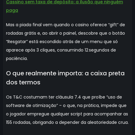
Cassino sem taxa de depósito: a ilusão que ninguém
paga
Mas a piada final vem quando o casino oferece “gift” de
rodadas grátis e, ao abrir o painel, descobre que o botão
“Resgatar” está escondido atrás de um menu que só
aparece após 3 cliques, consumindo 12 segundos de
paciência.
O que realmente importa: a caixa preta
dos termos
Os T&C costumam ter cláusula 7.4 que proíbe “uso de
software de otimização” – o que, na prática, impede que
o jogador empregue qualquer script para acompanhar as
155 rodadas, obrigando a depender da aleatoriedade crua.