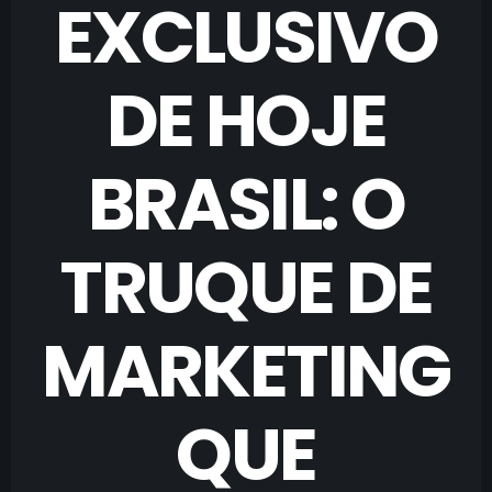
EXCLUSIVO
DE HOJE
BRASIL: O
TRUQUE DE
MARKETING
QUE