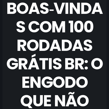
BOAS‑VINDA
S COM 100
RODADAS
GRÁTIS BR: O
ENGODO
QUE NÃO