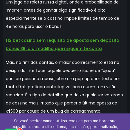
um jogo de roleta russa digital, onde a probabilidade de
“morrer” antes de ganhar algo significativo é alta,
especialmente se o cassino impõe limites de tempo de
48 horas para usar o bônus.
f12 bet casino sem requisito de aposta sem depósito
bônus BR: a armadilha que ninguém te conta
Mas, no fim das contas, o maior aborrecimento está no
design da interface: aquele pequeno ícone de “ajuda”
que, ao passar o mouse, abre um pop‑up com texto em
fonte 9 pt, praticamente ilegível para quem tem visão
reduzida. É o tipo de detalhe que deixa qualquer veterano
de cassino mais irritado que perder a última aposta de
R$500 por causa de um bug de carregamento.
Se você aceitar vamos utilizar cookies para melhorar sua
experiência neste site (idioma, localização, personalização,