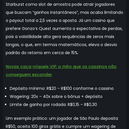
Starburst como slot de amostra pode atrair jogadores
que buscam “ganhos instantâneos”, mas acaba limitando
o payout total a 2,5 vezes a aposta. Já um casino que
prefere Gonzo’s Quest aumenta a expectativa de perdas,
pois a volatilidade alta gera sequências de zeros mais
longas, o que, em termos matemáticos, eleva o desvio
padrão do retorno em cerca de 15%.
Novas caça-níqueis VIP: o mito que os cassinos não
conseguem esconder
Depósito mínimo: R$20 – R$100 conforme o cassino
Wagering: 20x – 40x sobre o bônus + depósito
Limite de ganho por rodada: R$0,15 – R$0,30
Um exemplo prático: um jogador de São Paulo deposita
R$50, aceita 100 giros grátis e cumpre um wagering de