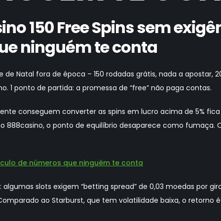
ino 150 Free Spins sem exigê
que ninguém te conta
 de Natal fora de época – 150 rodadas grátis, nada a apostar, 2
 1 ponto de partida: a promessa de “free” não paga contas.
ente conseguem converter as spins em lucro acima de 5% fica
 no 888casino, o ponto de equilíbrio desaparece como fumaça. 
táculo de números que ninguém te conta
lgumas slots exigem “betting spread” de 0,03 moedas por giro. M
omparado ao Starburst, que tem volatilidade baixa, o retorno é