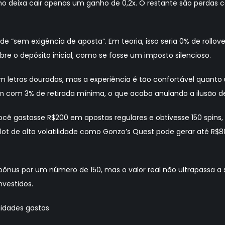
itmo deixa cair apenas um ganho de 0,2x. O restante são perdas
 “sem exigência de aposta”. Em teoria, isso seria 0% de rollov
bre o depósito inicial, como se fosse um imposto silencioso.
m letras douradas, mas a experiência é tão confortável quanto
vem com 3% de retirada mínima, o que acaba anulando a ilusão d
ê gastasse R$200 em apostas regulares e obtivesse 150 spins, o
t de alta volatilidade como Gonzo’s Quest pode gerar até R$
 bônus por um número de 150, mas o valor real não ultrapassa a 
nvestidos.
unidades gastas