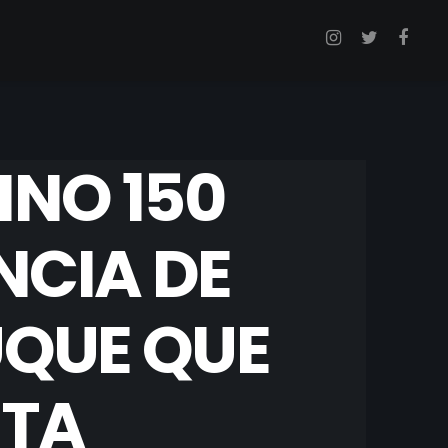
INO 150
NCIA DE
UQUE QUE
NTA