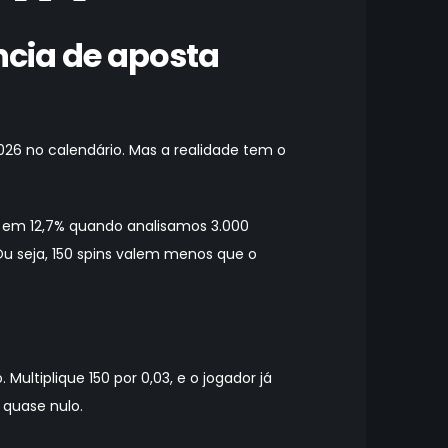
ncia de aposta
026 no calendário. Mas a realidade tem o
 em 12,7% quando analisamos 3.000
Ou seja, 150 spins valem menos que o
ultiplique 150 por 0,03, e o jogador já
 quase nulo.