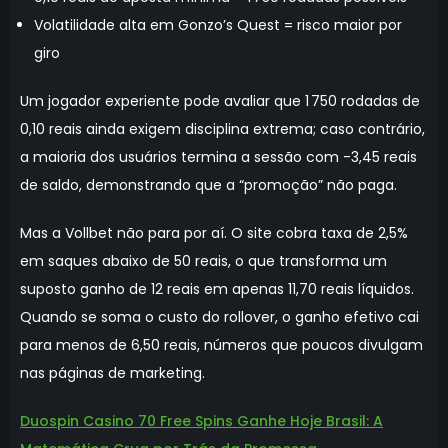
Volatilidade alta em Gonzo’s Quest = risco maior por
giro
Um jogador experiente pode avaliar que 1 750 rodadas de
0,10 reais ainda exigem disciplina extrema; caso contrário,
a maioria dos usuários termina a sessão com -3,45 reais
de saldo, demonstrando que a “promoção” não paga.
Mas a Vollbet não para por aí. O site cobra taxa de 2,5%
em saques abaixo de 50 reais, o que transforma um
suposto ganho de 12 reais em apenas 11,70 reais líquidos.
Quando se soma o custo do rollover, o ganho efetivo cai
para menos de 6,50 reais, números que poucos divulgam
nas páginas de marketing.
Duospin Casino 70 Free Spins Ganhe Hoje Brasil: A