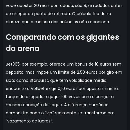
você apostar 20 reais por rodada, são 8,75 rodadas antes
de chegar ao ponto de retirada. O cálculo frio deixa
clareza que a maioria dos anúncios não menciona.
Comparando com os gigantes
da arena
Bet365, por exemplo, oferece um bônus de 10 euros sem
depósito, mas impõe um limite de 2,50 euros por giro em
slots como Starburst, que tem volatilidade média,
enquanto a Vollbet exige 0,10 euros por aposta mínima,
forçando o jogador a jogar 100 vezes para alcançar a
mesma condição de saque. A diferença numérica
demonstra onde o “vip” realmente se transforma em
“vazamento de lucros”.