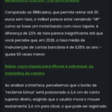
Matemática Crua por Trás da Promessa
Comparado ao 888casino, que permite retirar até 30
euros sem taxa, a Vollbet parece estar vendendo “VIP”
como se fosse um motel barato com novo tapete. A
diferença de 2,5% de taxa parece insignificante até que
você percebe que, em 2026, a taxa média de
manutenção de contas bancárias é de 0,05% ao ano –
quase 50 vezes menor.
Baixar caça‑níqueis para iPhone e sobreviver ao
marketing de cassino
Ao analisar a interface, percebemos que o botão de
“reclamar bônus” está posicionado a 2,4 cm do canto
superior direito, exigindo que o usuário mova o mouse
exatamente 2,4 cm para clicar, o que pode ser registrado