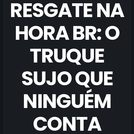
RESGATE NA
HORA BR: O
TRUQUE
SUJO QUE
NINGUÉM
CONTA