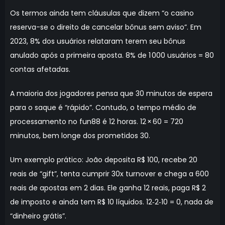
Os termos ainda tem cláusulas que dizem “o casino
reserva-se o direito de cancelar bônus sem aviso”. Em
2023, 8% dos usuários relataram terem seu bônus
anulado após a primeira aposta. 8% de 1 000 usuários = 80
contas afetadas.
A maioria dos jogadores pensa que 30 minutos de espera
para o saque é “rápido”. Contudo, o tempo médio de
processamento no fun88 é 12 horas. 12 × 60 = 720
minutos, bem longe dos prometidos 30.
Um exemplo prático: João deposita R$ 100, recebe 20
reais de “gift”, tenta cumprir 30x turnover e chega a 600
reais de apostas em 2 dias. Ele ganha 12 reais, paga R$ 2
de imposto e ainda tem R$ 10 líquidos. 12‑2‑10 = 0, nada de
“dinheiro grátis”.