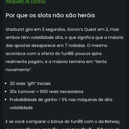
ninguém te contou
Por que os slots não são heróis
Starburst gira em 3 segundos, Gonzo’s Quest em 2, mas
ambos têm volatilidade alta, o que significa que a maioria
das apostas desaparece em 7 rodadas. O mesmo
acontece com a oferta do fun88: poucos spins
realmente pagam, e a maioria termina em “tente
novamente”.
20 reais “gift” iniciais
30x turnover = 600 reais necessários
Probabilidade de ganho < 5% nas máquinas de alta
volatilidade
E se você comparar o bônus do fun88 com o da Betway,