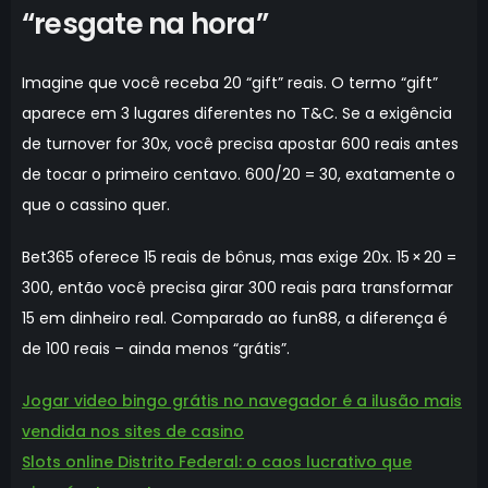
“resgate na hora”
Imagine que você receba 20 “gift” reais. O termo “gift”
aparece em 3 lugares diferentes no T&C. Se a exigência
de turnover for 30x, você precisa apostar 600 reais antes
de tocar o primeiro centavo. 600/20 = 30, exatamente o
que o cassino quer.
Bet365 oferece 15 reais de bônus, mas exige 20x. 15 × 20 =
300, então você precisa girar 300 reais para transformar
15 em dinheiro real. Comparado ao fun88, a diferença é
de 100 reais – ainda menos “grátis”.
Jogar video bingo grátis no navegador é a ilusão mais
vendida nos sites de casino
Slots online Distrito Federal: o caos lucrativo que