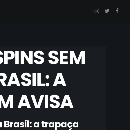
SPINS SEM
ASIL: A
M AVISA
 Brasil: a trapaça