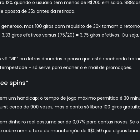
ara 12% quando o usuário tem menos de R$200 em saldo. 888cas
e aposta de 35x antes da retirada.
neroso, mas 100 giros com requisito de 30x tornam o retorno 
3,33 giros efetivos versus (75/20) = 3,75 giros efetivos. Ou seja
vê “VIP” em letras douradas e pensa que está recebendo tratame
tempestade – só serve para encher o e‑mail de promoções.
ee spins”
tem um handicap: o tempo de jogo máximo permitido é 30 minu
rst cerca de 900 vezes, mas a conta só libera 100 giros gratuit
 em dinheiro real costuma ser de 0,07% para contas novas. Se o 
 cobre nem a taxa de manutenção de R$0,50 que alguns bancos