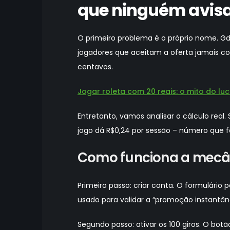
que ninguém avis
O primeiro problema é o próprio nome. Gd
jogadores que aceitam a oferta jamais con
centavos.
Jogar roleta com 20 reais: o mito do l
Entretanto, vamos analisar o cálculo real. 
jogo dá R$0,24 por sessão – número que f
Como funciona a mecân
Primeiro passo: criar conta. O formulário 
usado para validar a “promoção instantân
Segundo passo: ativar os 100 giros. O bot