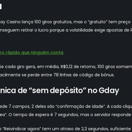
a
ay Casino lança 100 giros gratuitos, mas o “gratuito” tem preç
seguem retirar o lucro porque a volatilidade exige apostas de R
ucro rápido que ninguém conta
Se cada giro gera, em média, R$0,12 de retorno, 100 giros somam R
acilmente se perde entre 78 linhas de código de bônus.
ica de “sem depósito” no Gday
pede 7 campos, 2 deles são “confirmação de idade”. A cada cliqu
ea”. O tempo de espera é 7 segundos, mas o servidor responde
ão “Reivindicar agora” tem um atraso de 2,3 segundos, suficient