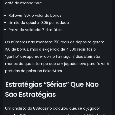
café da manhã “VIP”.
Rollover: 30x o valor do bônus
Limite de aposta: 0,05 por rodada
Prazo de validade: 7 dias úteis
Os números não mentem: 150 reais de depósito geram
150 de bônus, mas a exigência de 4.500 reais faz o
“ganho” desaparecer como fumaça. 7 dias úteis são
menos do que o tempo que um jogador leva para fazer 5
partidas de poker no PokerStars.
Estratégias “Sérias” Que Não
São Estratégias
Um analista da 888casino calculou que, se o jogador