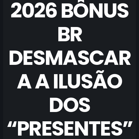
2026 BÔNUS
BR
DESMASCAR
A A ILUSÃO
DOS
“PRESENTES”