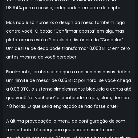
98,94% para o casino, independentemente da cripto.
Mas não é só número; o design da mesa também joga
contra você. O botão “Confirmar aposta” em algumas
plataformas está a 2 pixels de distância do “Cancelar”.
Um deslize de dedo pode transformar 0,003 BTC em zero
antes mesmo de você perceber.
Finalmente, lembre‑se de que a maioria das casas define
um “limite de mesa” de 0,05 BTC por hora. Se você chega
a 0,06 BTC, o sistema simplesmente bloqueia a conta até
que você “re‑verifique” a identidade, o que, claro, demora
48 horas. O que seria engraçado se não fosse cruel.
A última provocação: o menu de configuração de som
tem a fonte tão pequena que parece escrita com