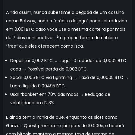
Ainda assim, nunca subestime a pegada de um cassino
como Betway, onde o “crédito de jogo” pode ser reduzido
em 0,001 BTC caso você use a mesma carteira por mais
de 7 dias consecutivos. É a própria forma de driblar o
“free” que eles oferecem como isca.
Depositar 0,002 BTC → Jogar 10 rodadas de 0,0002 BTC
cada → Possível perda de 0,002 BTC.
Sacar 0,005 BTC via Lightning → Taxa de 0,00005 BTC →
Lucro líquido 0,00495 BTC.
Usar “banker” em 70% das mãos → Redução de
volatilidade em 12,3%.
E ainda tem a ironia de que, enquanto as slots como
Gonzo’s Quest prometem jackpots de 10.000x, o bacará
com bitcoin mantém a mesma taxa de retorno de