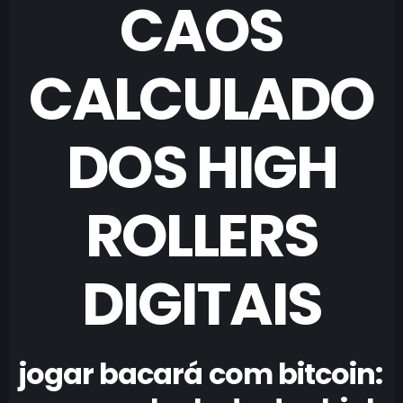
CAOS
CALCULADO
DOS HIGH
ROLLERS
DIGITAIS
jogar bacará com bitcoin: