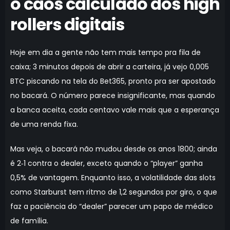
o caos calculado dos high
rollers digitais
Hoje em dia a gente não tem mais tempo pra fila de
caixa; 3 minutos depois de abrir a carteira, já vejo 0,005
BTC piscando na tela do Bet365, pronto pra ser apostado
no bacará. O número parece insignificante, mas quando
a banca aceita, cada centavo vale mais que a esperança
de uma renda fixa.
Mas veja, o bacará não mudou desde os anos 1800; ainda
é 2‑1 contra o dealer, exceto quando o “player” ganha
0,5% de vantagem. Enquanto isso, a volatilidade das slots
como Starburst tem ritmo de 1,2 segundos por giro, o que
faz a paciência do “dealer” parecer um papo de médico
de família.