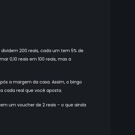
s dividem 200 reais, cada um tem 5% de
ar 0,10 reais em 100 reais, mas a
 após a margem da casa. Assim, o bingo
 a cada real que você aposta.
 em um voucher de 2 reais – o que ainda