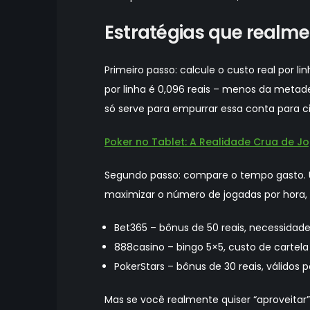
Estratégias que realm
Primeiro passo: calcule o custo real por li
por linha é 0,096 reais – menos da metad
só serve para empurrar essa conta para c
Poker no Tablet: A Realidade Crua de J
Segundo passo: compare o tempo gasto. Um 
maximizar o número de jogadas por hora, o
Bet365 – bônus de 50 reais, necessidade 
888casino – bingo 5×5, custo de cartela 
PokerStars – bônus de 30 reais, válidos po
Mas se você realmente quiser “aproveitar”