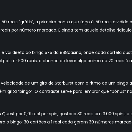
 reais “grátis”, a primeira conta que faço é: 50 reais dividido p
 reais por número marcado. E ainda tem aquele detalhe ridículo 
e vai direto ao bingo 5×5 da 888casino, onde cada cartela cust
o jackpot for 500 reais, a chance de levar algo acima de 20 rea
elocidade de um giro de Starburst com o ritmo de um bingo trad
 grita “bingo”. O contraste serve para lembrar que “bônus” não
 Quest por 0,01 real por spin, gastaria 30 reais em 3.000 spins
ra o bingo: 30 cartões a 1 real cada geram 30 números marcad