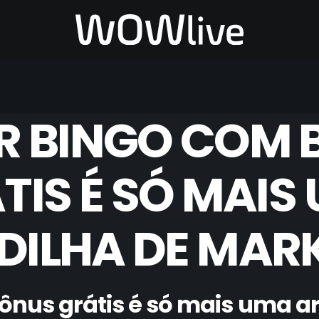
R BINGO COM 
TIS É SÓ MAIS
ILHA DE MAR
ônus grátis é só mais uma a