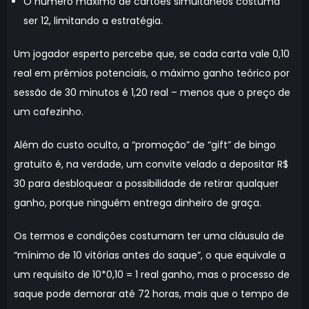
O número máximo de cartões simultâneos costuma
ser 12, limitando a estratégia.
Um jogador esperto percebe que, se cada carta vale 0,10
real em prêmios potenciais, o máximo ganho teórico por
sessão de 30 minutos é 1,20 real – menos que o preço de
um cafezinho.
Além do custo oculto, a “promoção” de “gift” de bingo
gratuito é, na verdade, um convite velado a depositar R$
30 para desbloquear a possibilidade de retirar qualquer
ganho, porque ninguém entrega dinheiro de graça.
Os termos e condições costumam ter uma cláusula de
“mínimo de 10 vitórias antes do saque”, o que equivale a
um requisito de 10*0,10 = 1 real ganho, mas o processo de
saque pode demorar até 72 horas, mais que o tempo de