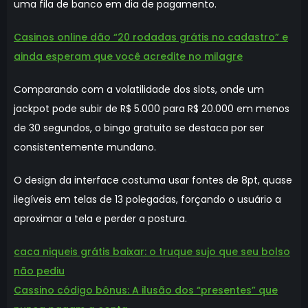
uma fila de banco em dia de pagamento.
Casinos online dão “20 rodadas grátis no cadastro” e
ainda esperam que você acredite no milagre
Comparando com a volatilidade dos slots, onde um
jackpot pode subir de R$ 5.000 para R$ 20.000 em menos
de 30 segundos, o bingo gratuito se destaca por ser
consistentemente mundano.
O design da interface costuma usar fontes de 8pt, quase
ilegíveis em telas de 13 polegadas, forçando o usuário a
aproximar a tela e perder a postura.
caca niqueis grátis baixar: o truque sujo que seu bolso
não pediu
Cassino código bônus: A ilusão dos “presentes” que