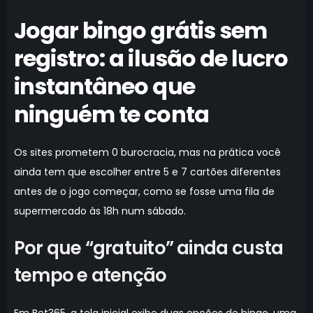
Jogar bingo grátis sem
registro: a ilusão de lucro
instantâneo que
ninguém te conta
Os sites prometem 0 burocracia, mas na prática você
ainda tem que escolher entre 5 e 7 cartões diferentes
antes de o jogo começar, como se fosse uma fila de
supermercado às 18h num sábado.
Por que “gratuito” ainda custa
tempo e atenção