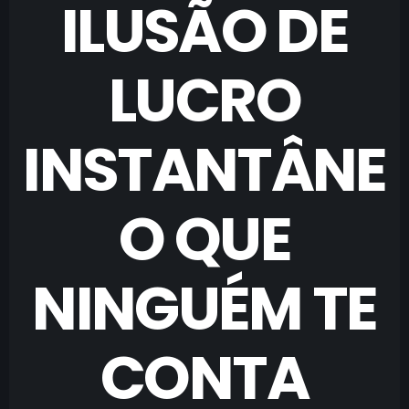
ILUSÃO DE
LUCRO
INSTANTÂNE
O QUE
NINGUÉM TE
CONTA