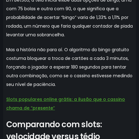
Em Bet365, a tela inicial exibe duas opções de bingo, uma
com 75 bolas e outra com 90, o que significa que a
probabilidade de acertar “bingo” varia de 1,33% a 1,11% por
rodada, um número que faria qualquer contador de piada
levantar uma sobrancelha.
Mas a história não para aí. O algoritmo do bingo gratuito
costuma bloquear a troca de cartões a cada 3 minutos,
forçando o jogador a esperar 180 segundos para tentar
outra combinação, como se o cassino estivesse medindo
seu nível de paciência.
Slots populares online grátis: a ilusão que o cassino
chama de “presente”
Comparando com slots:
velocidade versus tédio