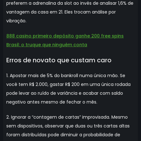
preferem a adrenalina da slot ao invés de analisar 1,6% de
vantagem da casa em 21. Eles trocam análise por
vibração.
888 casino primeiro depósito ganhe 200 free spins
Brasil: o truque que ninguém conta
Erros de novato que custam caro
1. Apostar mais de 5% do bankroll numa única mão. Se
você tem R$ 2.000, gastar R$ 200 em uma única rodada
pode levar ao ruído de variância e acabar com saldo
negativo antes mesmo de fechar o mês.
2. Ignorar a “contagem de cartas” improvisada. Mesmo
sem dispositivos, observar que duas ou três cartas altas
foram distribuídas pode diminuir a probabilidade de