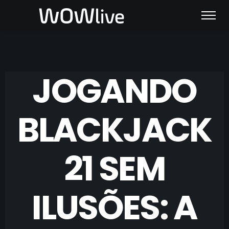
JOGANDO
BLACKJACK
21 SEM
ILUSÕES: A