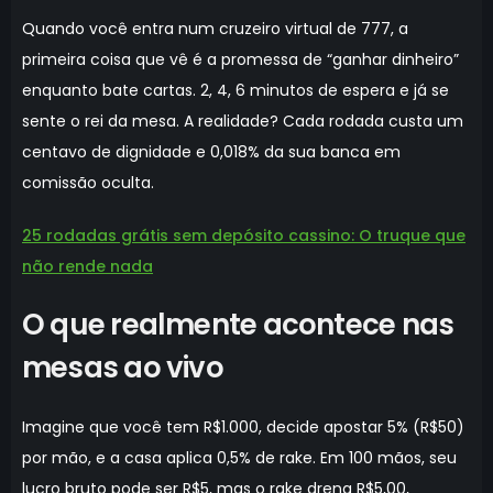
Quando você entra num cruzeiro virtual de 777, a
primeira coisa que vê é a promessa de “ganhar dinheiro”
enquanto bate cartas. 2, 4, 6 minutos de espera e já se
sente o rei da mesa. A realidade? Cada rodada custa um
centavo de dignidade e 0,018% da sua banca em
comissão oculta.
25 rodadas grátis sem depósito cassino: O truque que
não rende nada
O que realmente acontece nas
mesas ao vivo
Imagine que você tem R$1.000, decide apostar 5% (R$50)
por mão, e a casa aplica 0,5% de rake. Em 100 mãos, seu
lucro bruto pode ser R$5, mas o rake drena R$5,00,