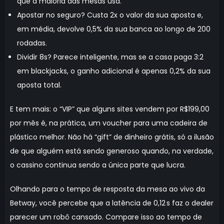
que a maioria das mesas usa.
Apostar no seguro? Custa 2x o valor da sua aposta e,
em média, devolve 0,5% da sua banca ao longo de 200
rodadas.
Dividir 8s? Parece inteligente, mas se a casa paga 3:2
em blackjacks, o ganho adicional é apenas 0,2% da sua
aposta total.
E tem mais: o “VIP” que alguns sites vendem por R$199,00
por mês é, na prática, um voucher para uma cadeira de
plástico melhor. Não há “gift” de dinheiro grátis, só a ilusão
de que alguém está sendo generoso quando, na verdade,
o cassino continua sendo a única parte que lucra.
Olhando para o tempo de resposta da mesa ao vivo da
Betway, você percebe que a latência de 0,12 s faz o dealer
parecer um robô cansado. Compare isso ao tempo de