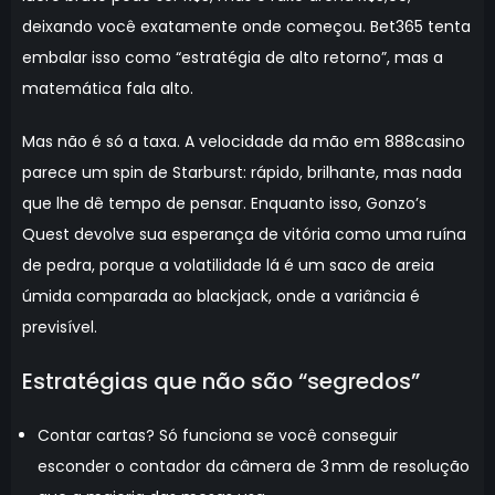
deixando você exatamente onde começou. Bet365 tenta
embalar isso como “estratégia de alto retorno”, mas a
matemática fala alto.
Mas não é só a taxa. A velocidade da mão em 888casino
parece um spin de Starburst: rápido, brilhante, mas nada
que lhe dê tempo de pensar. Enquanto isso, Gonzo’s
Quest devolve sua esperança de vitória como uma ruína
de pedra, porque a volatilidade lá é um saco de areia
úmida comparada ao blackjack, onde a variância é
previsível.
Estratégias que não são “segredos”
Contar cartas? Só funciona se você conseguir
esconder o contador da câmera de 3 mm de resolução