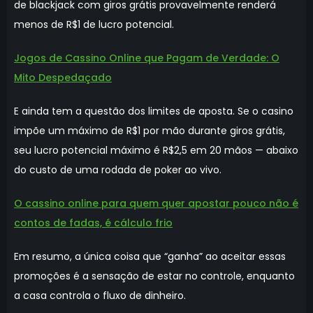
de blackjack com giros grátis provavelmente renderá
menos de R$1 de lucro potencial.
Jogos de Cassino Online que Pagam de Verdade: O
Mito Despedaçado
E ainda tem a questão dos limites de aposta. Se o casino
impõe um máximo de R$1 por mão durante giros grátis,
seu lucro potencial máximo é R$2,5 em 20 mãos — abaixo
do custo de uma rodada de poker ao vivo.
O cassino online para quem quer apostar pouco não é
contos de fadas, é cálculo frio
Em resumo, a única coisa que “ganha” ao aceitar essas
promoções é a sensação de estar no controle, enquanto
a casa controla o fluxo de dinheiro.