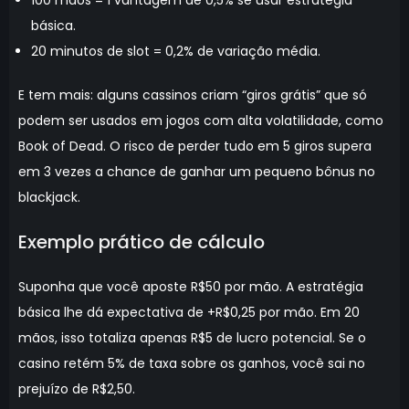
100 mãos = 1 vantagem de 0,5% se usar estratégia
básica.
20 minutos de slot = 0,2% de variação média.
E tem mais: alguns cassinos criam “giros grátis” que só
podem ser usados em jogos com alta volatilidade, como
Book of Dead. O risco de perder tudo em 5 giros supera
em 3 vezes a chance de ganhar um pequeno bônus no
blackjack.
Exemplo prático de cálculo
Suponha que você aposte R$50 por mão. A estratégia
básica lhe dá expectativa de +R$0,25 por mão. Em 20
mãos, isso totaliza apenas R$5 de lucro potencial. Se o
casino retém 5% de taxa sobre os ganhos, você sai no
prejuízo de R$2,50.