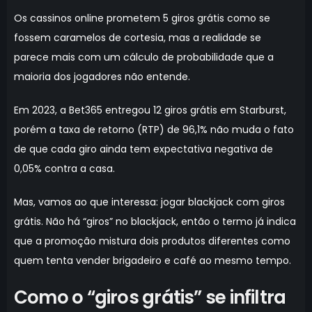
Os cassinos online prometem 5 giros grátis como se
fossem caramelos de cortesia, mas a realidade se
parece mais com um cálculo de probabilidade que a
maioria dos jogadores não entende.
Em 2023, a Bet365 entregou 12 giros grátis em Starburst,
porém a taxa de retorno (RTP) de 96,1% não muda o fato
de que cada giro ainda tem expectativa negativa de
0,05% contra a casa.
Mas, vamos ao que interessa: jogar blackjack com giros
grátis. Não há “giros” no blackjack, então o termo já indica
que a promoção mistura dois produtos diferentes como
quem tenta vender brigadeiro e café ao mesmo tempo.
Como o “giros grátis” se infiltra