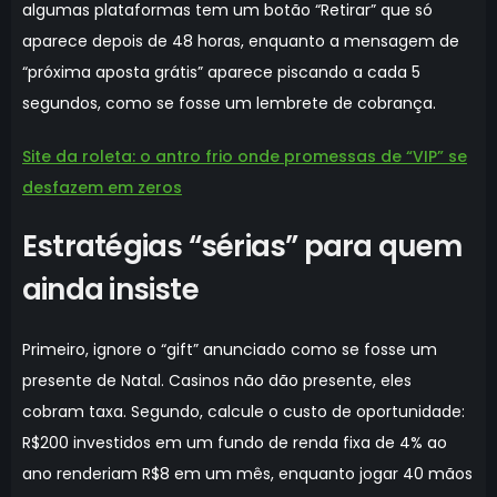
algumas plataformas tem um botão “Retirar” que só
aparece depois de 48 horas, enquanto a mensagem de
“próxima aposta grátis” aparece piscando a cada 5
segundos, como se fosse um lembrete de cobrança.
Site da roleta: o antro frio onde promessas de “VIP” se
desfazem em zeros
Estratégias “sérias” para quem
ainda insiste
Primeiro, ignore o “gift” anunciado como se fosse um
presente de Natal. Casinos não dão presente, eles
cobram taxa. Segundo, calcule o custo de oportunidade:
R$200 investidos em um fundo de renda fixa de 4% ao
ano renderiam R$8 em um mês, enquanto jogar 40 mãos