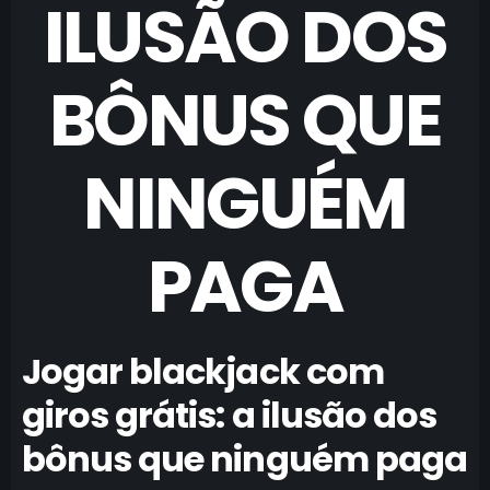
ILUSÃO DOS
BÔNUS QUE
NINGUÉM
PAGA
Jogar blackjack com
giros grátis: a ilusão dos
bônus que ninguém paga