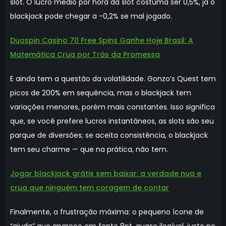
slot. O lucro médio por hora da slot costuma ser 0,5%, já o
blackjack pode chegar a -0,2% se mal jogado.
Duospin Casino 70 Free Spins Ganhe Hoje Brasil: A
Matemática Crua por Trás da Promessa
E ainda tem a questão da volatilidade. Gonzo’s Quest tem
picos de 200% em sequência, mas o blackjack tem
variações menores, porém mais constantes. Isso significa
que, se você prefere lucros instantâneos, as slots são seu
parque de diversões; se aceita consistência, o blackjack
tem seu charme — que na prática, não tem.
Jogar blackjack grátis sem baixar: a verdade nua e
crua que ninguém tem coragem de contar
Finalmente, a frustração máxima: o pequeno ícone de