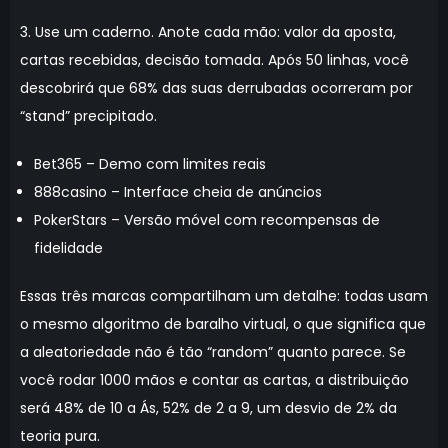
3. Use um caderno. Anote cada mão: valor da aposta,
cartas recebidas, decisão tomada. Após 50 linhas, você
descobrirá que 68% das suas derrubadas ocorreram por
“stand” precipitado.
Bet365 – Demo com limites reais
888casino – Interface cheia de anúncios
PokerStars – Versão móvel com recompensas de
fidelidade
Essas três marcas compartilham um detalhe: todas usam
o mesmo algoritmo de baralho virtual, o que significa que
a aleatoriedade não é tão “random” quanto parece. Se
você rodar 1000 mãos e contar as cartas, a distribuição
será 48% de 10 a Ás, 52% de 2 a 9, um desvio de 2% da
teoria pura.