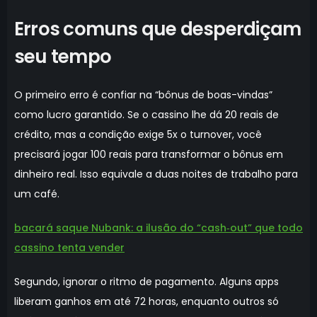
Erros comuns que desperdiçam
seu tempo
O primeiro erro é confiar na “bônus de boas-vindas”
como lucro garantido. Se o cassino lhe dá 20 reais de
crédito, mas a condição exige 5x o turnover, você
precisará jogar 100 reais para transformar o bônus em
dinheiro real. Isso equivale a duas noites de trabalho para
um café.
bacará saque Nubank: a ilusão do “cash‑out” que todo
cassino tenta vender
Segundo, ignorar o ritmo de pagamento. Alguns apps
liberam ganhos em até 72 horas, enquanto outros só