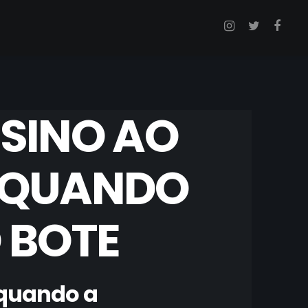
SINO AO
: QUANDO
O BOTE
 quando a