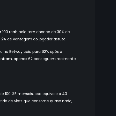
r 100 reais nele tem chance de 30% de
s 2% de vantagem ao jogador astuto.
o no Betway caiu para 62% após a
ue entram, apenas 62 conseguem realmente
 100 GB mensais, isso equivale a 40
tida de Slots que consome quase nada,