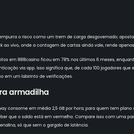
, empurra o risco como um trem de carga desgovernado; aposta
 ao vivo, onde a contagem de cartas ainda vale, rende apena
sitos em 888casino ficou em 78% nos últimos 6 meses, enquant
nticação via app. Isso significa que, de cada 100 jogadores q
so em um labirinto de verificações.
ira armadilha
way consome em média 2,5 GB por hora; para quem tem plano de
eber que o saldo está em vermelho. Compare isso com uma par
alina, só que sem o gargalo de latência.