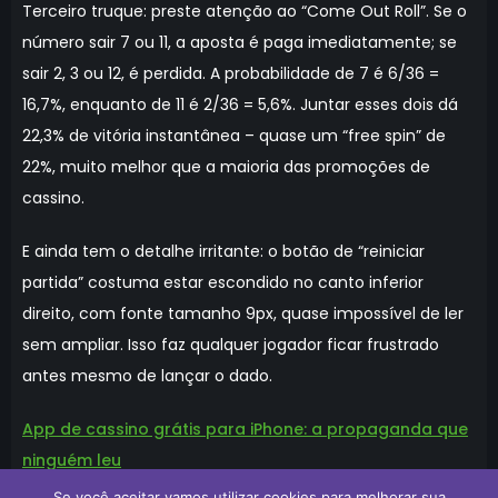
Terceiro truque: preste atenção ao “Come Out Roll”. Se o
número sair 7 ou 11, a aposta é paga imediatamente; se
sair 2, 3 ou 12, é perdida. A probabilidade de 7 é 6/36 =
16,7%, enquanto de 11 é 2/36 = 5,6%. Juntar esses dois dá
22,3% de vitória instantânea – quase um “free spin” de
22%, muito melhor que a maioria das promoções de
cassino.
E ainda tem o detalhe irritante: o botão de “reiniciar
partida” costuma estar escondido no canto inferior
direito, com fonte tamanho 9px, quase impossível de ler
sem ampliar. Isso faz qualquer jogador ficar frustrado
antes mesmo de lançar o dado.
App de cassino grátis para iPhone: a propaganda que
ninguém leu
Se você aceitar vamos utilizar cookies para melhorar sua