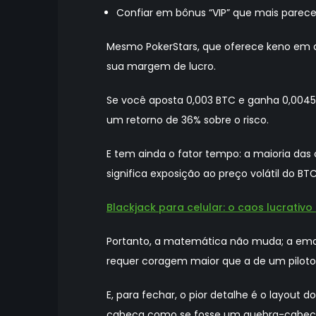
Confiar em bônus “VIP” que mais parec
Mesmo PokerStars, que oferece keno em al
sua margem de lucro.
Se você aposta 0,003 BTC e ganha 0,0045 
um retorno de 36% sobre o risco.
E tem ainda o fator tempo: a maioria das
significa exposição ao preço volátil do B
Blackjack para celular: o caos lucrativ
Portanto, a matemática não muda; a emoçã
requer coragem maior que a de um pilot
E, para fechar, o pior detalhe é o layout 
cabeça como se fosse um quebra-cabeça