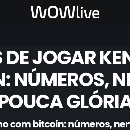
 DE JOGAR K
N: NÚMEROS, N
POUCA GLÓRI
no com bitcoin: números, ner