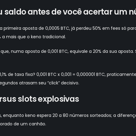
 saldo antes de você acertar um 
a primeira aposta de 0,0005 BTC, já perdeu 50% em fees só pa
a mais que o keno tradicional.
que, numa aposta de 0,001 BTC, equivale a 20% da sua aposta. S
1% de taxa fixa? 0,001 BTC x 0,001 = 0,000001 BTC, praticament
egundos atrasam seu “click” decisivo.
rsus slots explosivas
das, enquanto keno espera 20 a 80 números sorteados; a difere
emorado de um canhão.