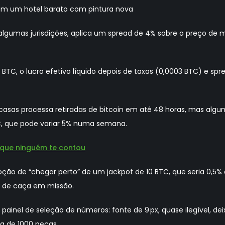
em um hotel barato com pintura nova
gumas jurisdições, aplica um spread de 4% sobre o preço de m
BTC, o lucro efetivo líquido depois de taxas (0,0003 BTC) e sp
 casas processa retiradas de bitcoin em até 48 horas, mas alg
TC, que pode variar 5% numa semana.
o que ninguém te contou
o de “chegar perto” de um jackpot de 10 BTC, que seria 0,5% d
o de caça em missão.
do painel de seleção de números: fonte de 9 px, quase ilegível, 
 de 1000 peças.