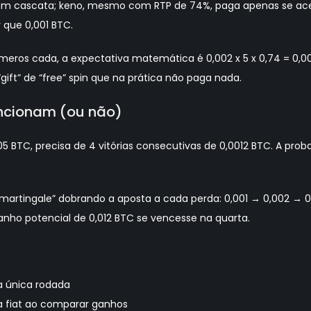
m cascata; keno, mesmo com RTP de 74%, paga apenas se acert
 que 0,001 BTC.
meros cada, a expectativa matemática é 0,002 x 5 x 0,74 = 0,00
ift” de “free” spin que na prática não paga nada.
uncionam (ou não)
5 BTC, precisa de 4 vitórias consecutivas de 0,0012 BTC. A prob
artingale” dobrando a aposta a cada perda: 0,001 → 0,002 → 0,
ganho potencial de 0,012 BTC se vencesse na quarta.
a única rodada
a fiat ao comparar ganhos