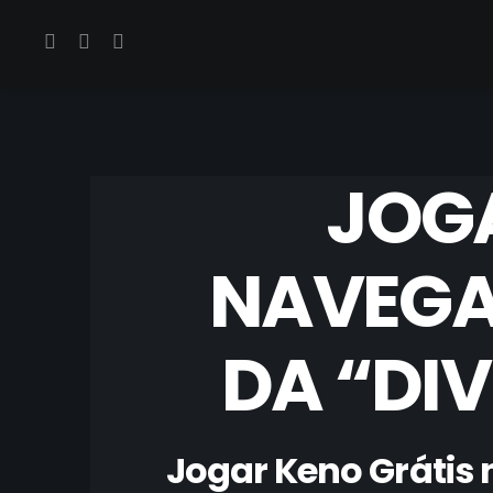
JOGA
NAVEGA
DA “DIV
Jogar Keno Grátis 