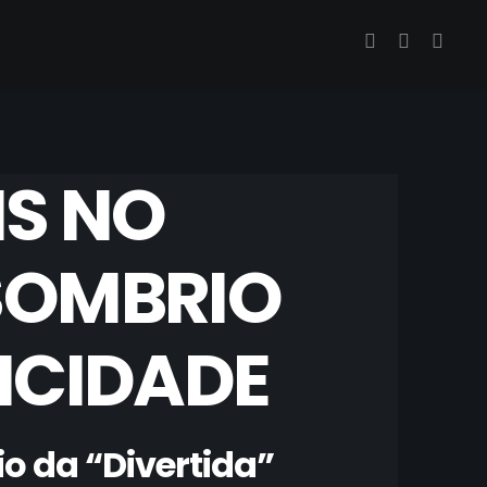
IS NO
SOMBRIO
LICIDADE
o da “Divertida”