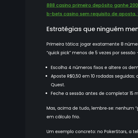
888 casino primeiro depósito ganhe 200 
b-bets casino sem requisito de aposta
Estratégias que ninguém menc
Primeira tática: jogar exatamente 8 núme
“quick pick” menos de 5 vezes por sessão
Escolha 4 números fixos e altere os dem
Aposte R$0,50 em 10 rodadas seguidas; o
Quest.
Feche a sessão antes de completar 15 mi
Mas, acima de tudo, lembre‑se: nenhum “g
em cálculo frio.
Um exemplo concreto: no PokerStars, a te