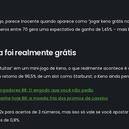
go, parece inocente quando aparece como “jogar keno grátis n
eros entre 70 gera uma expectativa de ganho de 1,45% – mais 
a foi realmente grátis
atuitas” em um mini‑jogo de Keno, o que realmente acontece 
 retorno de 96,5% de um slot como Starburst; o Keno ainda per
s jogadores BR: O engodo que você não pediu
anhe hoje BR: a moeda fria dos promos de cassino
x para acertos de 3 números, mas isso só vale se você apostar 
s de 0,8%.