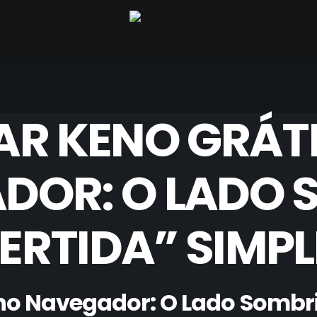
R KENO GRÁT
DOR: O LADO 
ERTIDA” SIMP
no Navegador: O Lado Sombri