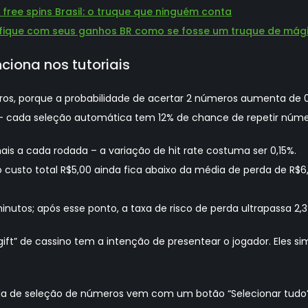
free spins Brasil: o truque que ninguém conta
, fique com seus ganhos BR como se fosse um truque de mág
iona nos tutoriais
ros, porque a probabilidade de acertar 2 números aumenta de 0
 – cada seleção automática tem 12% de chance de repetir número
ais a cada rodada – a variação de hit rate costuma ser 0,15%.
 custo total R$5,00 ainda fica abaixo da média de perda de R$6
nutos; após esse ponto, a taxa de risco de perda ultrapassa 2,
ift” de cassino tem a intenção de presentear o jogador. Eles 
la de seleção de números vem com um botão “Selecionar tudo”.