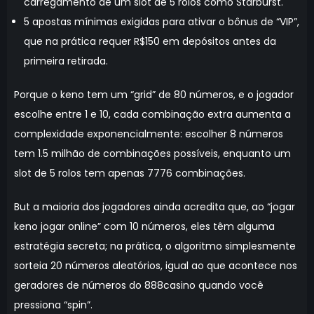
carregamento de um slot de 5 rolos como Starburst.
5 apostas mínimas exigidas para ativar o bônus de “VIP”,
que na prática requer R$150 em depósitos antes da
primeira retirada.
Porque o keno tem um “grid” de 80 números, e o jogador
escolhe entre 1 e 10, cada combinação extra aumenta a
complexidade exponencialmente: escolher 8 números
tem 1.5 milhão de combinações possíveis, enquanto um
slot de 5 rolos tem apenas 7776 combinações.
But a maioria dos jogadores ainda acredita que, ao “jogar
keno jogar online” com 10 números, eles têm alguma
estratégia secreta; na prática, o algoritmo simplesmente
sorteia 20 números aleatórios, igual ao que acontece nos
geradores de números do 888casino quando você
pressiona “spin”.