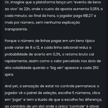
Or, imagine que a plataforma lança um “evento de keno
ao vivo” às 22h, onde o custo da aposta aumenta 0,05% a
cada minuto; ao final da hora, o jogador paga R$1,27 a
mais por número, sem nenhuma explicação
transparente.
Porque o número de linhas pagas em um keno típico
pode variar de 8 a 12, e cada linha adicional reduz a
probabilidade de acerto em 0,3%, o retorno bruto cai
rapidamente, assim como o valor percebido nos slots de
alta volatilidade quando o “big win” aparece a cada 250
spins.
And yet, a sensação de estar no controle permanece; o
jogador vê o painel de seleção, escolhe 5 números, clica
em “jogar” e tem a ilusão de que a escolha fez diferença,
ao contrário de um slot onde o único “controle” é ativar