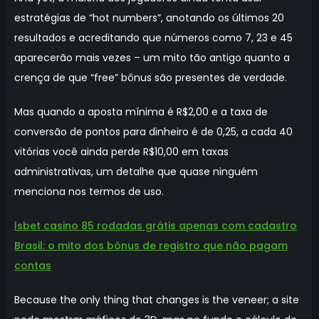
estratégias de “hot numbers”, anotando os últimos 20
resultados e acreditando que números como 7, 23 e 45
aparecerão mais vezes – um mito tão antigo quanto a
crença de que “free” bônus são presentes de verdade.
Mas quando a aposta mínima é R$2,00 e a taxa de
conversão de pontos para dinheiro é de 0,25, a cada 40
vitórias você ainda perde R$10,00 em taxas
administrativas, um detalhe que quase ninguém
menciona nos termos de uso.
lsbet casino 85 rodadas grátis apenas com cadastro
Brasil: o mito dos bônus de registro que não pagam
contas
Because the only thing that changes is the veneer; a site