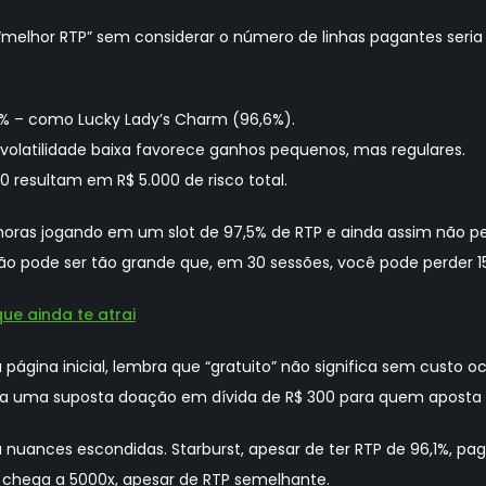
elhor RTP” sem considerar o número de linhas pagantes seri
5% – como Lucky Lady’s Charm (96,6%).
volatilidade baixa favorece ganhos pequenos, mas regulares.
10 resultam em R$ 5.000 de risco total.
ras jogando em um slot de 97,5% de RTP e ainda assim não pe
ção pode ser tão grande que, em 30 sessões, você pode perder 
que ainda te atrai
a página inicial, lembra que “gratuito” não significa sem custo
ma uma suposta doação em dívida de R$ 300 para quem aposta R
 nuances escondidas. Starburst, apesar de ter RTP de 96,1%, p
hega a 5000x, apesar de RTP semelhante.