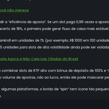
você não merece
edir a “eficiência de aposta”. Se um slot paga 0,96 vezes a ap
erto de 18%, o primeiro pode gerar fluxo de caixa mais estável.
bankroll em unidades de 1% (por exemplo, R$ 1000 em 100 unidad
5 unidades para slots de alta volatilidade ainda pode ser violada 
gate Agora e Não Caia nas Ciladas do Brasil
ombinar slots de RTP alto com bônus de depósito de 100% e “
 volume de apostas, não ao lucro, então ele pode mascarar pe
 em algumas plataformas, o botão de “spin” tem ícone tão pe
.