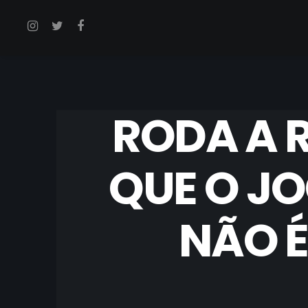
RODA A 
QUE O J
NÃO É