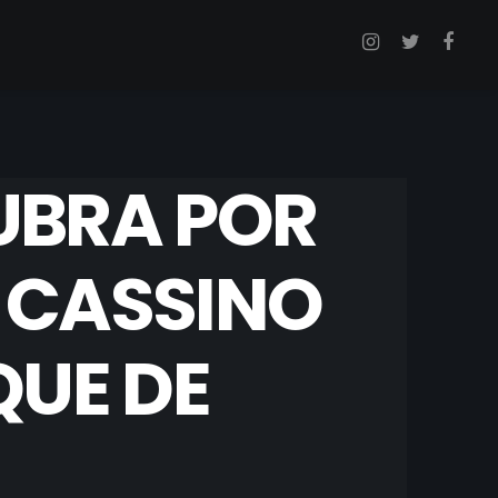
UBRA POR
 CASSINO
QUE DE