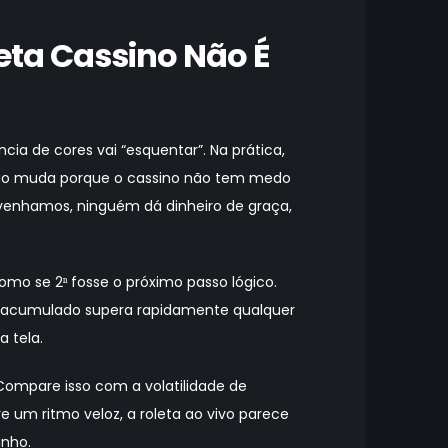
eta Cassino Não É
cia de cores vai “esquentar”. Na prática,
 não muda porque o cassino não tem medo
onvenhamos, ninguém dá dinheiro de graça,
omo se 2ⁿ fosse o próximo passo lógico.
o acumulado supera rapidamente qualquer
 tela.
 Compare isso com a volatilidade de
 um ritmo veloz, a roleta ao vivo parece
anho.