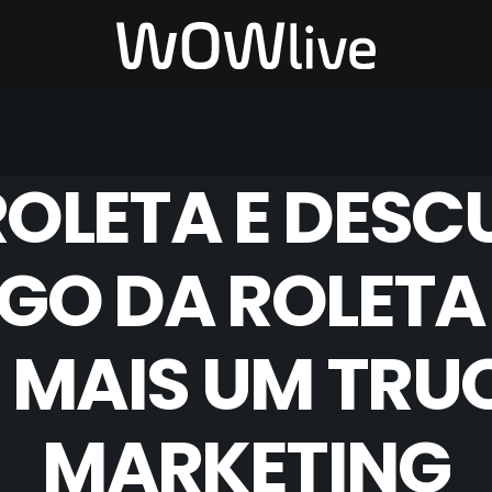
ROLETA E DESC
OGO DA ROLETA
 MAIS UM TRU
MARKETING