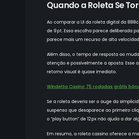
Quando a Roleta Se To
Ao comparar a UI da roleta digital da 88
de 9 pt. Essa escolha parece deliberada pa
parece mais um recurso de alta velocidad
Além disso, o tempo de resposta ao mudar 
atenção e possivelmente a aposta. Esse 
retorno visual é quase imediato.
Windetta Casino 75 rodadas grátis bônu
Se a roleta deveria ser o auge da simpli
suspenso que desaparece ao primeiro cliq
o “play button” de 12 px não ajuda a dar a
Em resumo, a roleta cassino oferece a 