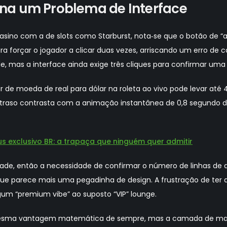
rna um Problema de Interface
8casino com a de slots como Starburst, nota‑se que o botão de
ra forçar o jogador a clicar duas vezes, arriscando um erro de ca
e, mas a interface ainda exige três cliques para confirmar uma
de moeda de real para dólar na roleta ao vivo pode levar até 4
atraso contrasta com a animação instantânea de 0,8 segundo d
s exclusivo BR: a trapaça que ninguém quer admitir
cidade, então a necessidade de confirmar o número de linhas de
ue parece mais uma pegadinha de design. A frustração de ter qu
lgum “premium vibe” ao suposto “VIP” lounge.
mesma vantagem matemática de sempre, mas a camada de market