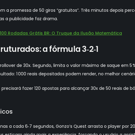
m a promessa de 50 giros “gratuitos”. Três minutos depois perc
s a publicidade faz drama.
100 Rodadas Grátis BR: O Truque da Ilusão Matemática
uturados: a fórmula 3‑2‑1
 rollover de 30x. Segundo, limita o valor máximo de saque em 5 %
ltado: 1 000 reais depositados podem render, no melhor cenário
 precisará fazer 120 apostas para alcançar 30x de 50 reais de bô
icos
enas a cada 6‑7 segundos, Gonzo’s Quest arrasta o player por 
 esticam ainda mais a experiência, forçando o usuário a assi