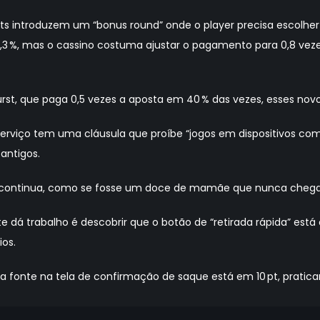
lots introduzem um “bonus round” onde o player precisa escolher
3,3 %, mas o cassino costuma ajustar o pagamento para 0,8 veze
st, que paga 0,5 vezes a aposta em 40 % das vezes, esses novo
serviço tem uma cláusula que proíbe “jogos em dispositivos com
antigos.
s” continua, como se fosse um doce de mamãe que nunca chega 
te dá trabalho é descobrir que o botão de “retirada rápida” está
os.
da fonte na tela de confirmação de saque está em 10 pt, pratic