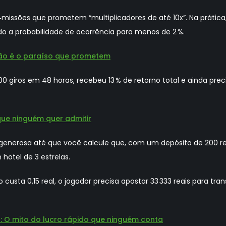
issões que prometem “multiplicadores de até 10x”. Na prática
do a probabilidade de ocorrência para menos de 2 %.
 não é o paraíso que prometem
0 giros em 48 horas, recebeu 13 % de retorno total e ainda prec
que ninguém quer admitir
 generosa até que você calcule que, com um depósito de 200 rea
otel de 3 estrelas.
 custa 0,15 real, o jogador precisa apostar 33 333 reais para tr
o: O mito do lucro rápido que ninguém conta