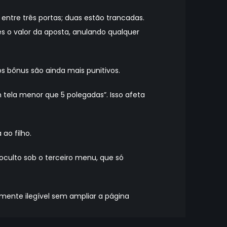
 entre três portas; duas estão trancadas.
s o valor da aposta, anulando qualquer
s bônus são ainda mais punitivos.
 tela menor que 5 polegadas”. Isso afeta
ao filho.
 oculto sob o terceiro menu, que só
amente ilegível sem ampliar a página