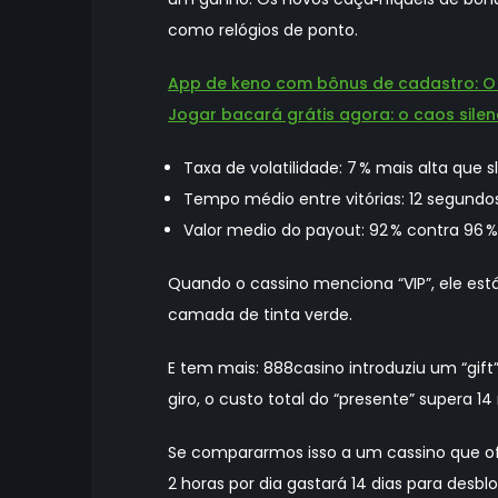
como relógios de ponto.
App de keno com bônus de cadastro: O 
Jogar bacará grátis agora: o caos sile
Taxa de volatilidade: 7 % mais alta que s
Tempo médio entre vitórias: 12 segundo
Valor medio do payout: 92 % contra 96 % 
Quando o cassino menciona “VIP”, ele es
camada de tinta verde.
E tem mais: 888casino introduziu um “gift”
giro, o custo total do “presente” supera 1
Se compararmos isso a um cassino que ofe
2 horas por dia gastará 14 dias para de