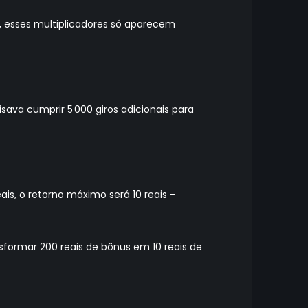
, esses multiplicadores só aparecem
isava cumprir 5 000 giros adicionais para
is, o retorno máximo será 10 reais –
ansformar 200 reais de bônus em 10 reais de