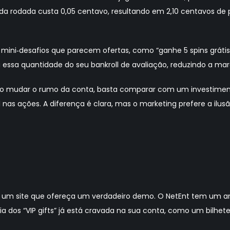
rodada custa 0,05 centavo, resultando em 2,10 centavos de pr
 mini‑desafios que parecem ofertas, como “ganhe 5 spins grátis”
ou essa quantidade do seu bankroll de avaliação, reduzindo a m
vão mudar o rumo da conta, basta comparar com um investiment
 nas ações. A diferença é clara, mas o marketing prefere a ilusã
a um site que ofereça um verdadeiro demo. O NetEnt tem um a
ia dos “VIP gifts” já está cravada na sua conta, como um bilhete 