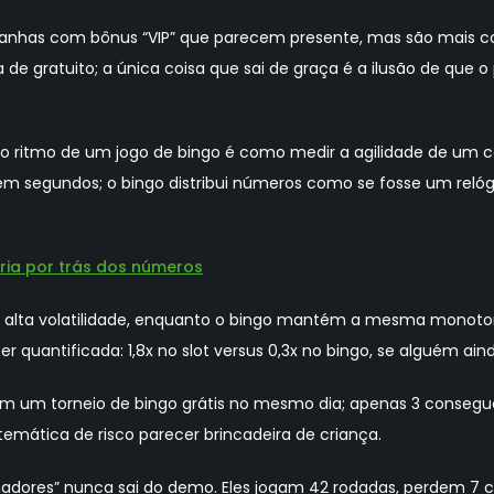
mpanhas com bônus “VIP” que parecem presente, mas são mais
de gratuito; a única coisa que sai de graça é a ilusão de que o
 ritmo de um jogo de bingo é como medir a agilidade de um ca
m segundos; o bingo distribui números como se fosse um relógi
fria por trás dos números
e alta volatilidade, enquanto o bingo mantém a mesma monoto
er quantificada: 1,8x no slot versus 0,3x no bingo, se alguém ain
iam um torneio de bingo grátis no mesmo dia; apenas 3 consegu
emática de risco parecer brincadeira de criança.
hadores” nunca sai do demo. Eles jogam 42 rodadas, perdem 7 c