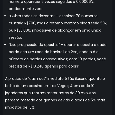
número aparecer 5 vezes seguidas é 0,00006%,
praticamente zero.
“Cubra todas as dezenas” – escolher 70 números
custaria R$700, mas o retorno máximo ainda seria 50x,
ou R$35.000, impossível de alcançar em uma única
sessão.
“Use progressão de apostas” – dobrar a aposta a cada
perda cria um risco de bankroll de 2^n, onde n é o
número de perdas consecutivas; com 10 perdas, você
precisa de R$10.240 apenas para cobrir.
A prática de “cash out” imediato é tão ilusória quanto o
brilho de um cassino em Las Vegas; 4 em cada 10
jogadores que tentam retirar antes de 30 minutos
perdem metade dos ganhos devido a taxas de 5% mais
impostos de 15%.