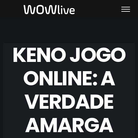
KENO JOGO
ONLINE: A
VERDADE
AMARGA