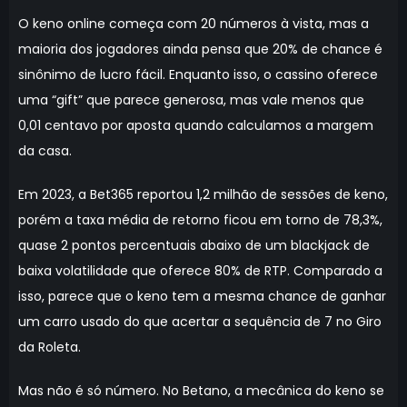
O keno online começa com 20 números à vista, mas a
maioria dos jogadores ainda pensa que 20% de chance é
sinônimo de lucro fácil. Enquanto isso, o cassino oferece
uma “gift” que parece generosa, mas vale menos que
0,01 centavo por aposta quando calculamos a margem
da casa.
Em 2023, a Bet365 reportou 1,2 milhão de sessões de keno,
porém a taxa média de retorno ficou em torno de 78,3%,
quase 2 pontos percentuais abaixo de um blackjack de
baixa volatilidade que oferece 80% de RTP. Comparado a
isso, parece que o keno tem a mesma chance de ganhar
um carro usado do que acertar a sequência de 7 no Giro
da Roleta.
Mas não é só número. No Betano, a mecânica do keno se