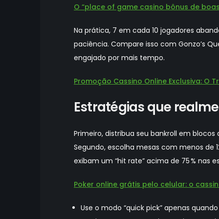
O “place of game casino bônus de boas
Na prática, 7 em cada 10 jogadores aban
paciência. Compare isso com Gonzo’s Que
engajado por mais tempo.
Promoção Cassino Online Exclusiva: O 
Estratégias que realm
Primeiro, distribua seu bankroll em blocos
Segundo, escolha mesas com menos de 12 j
exibam um “hit rate” acima de 75 % nas es
Poker online grátis pelo celular: o cas
Use o modo “quick pick” apenas quando a 