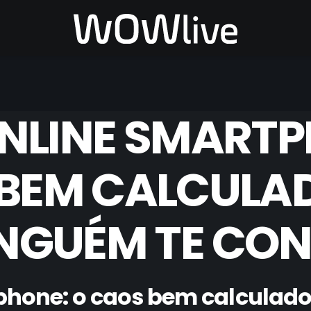
NLINE SMARTP
BEM CALCULA
NGUÉM TE CO
phone: o caos bem calculado