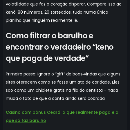
volatilidade que faz o coração disparar. Compare isso ao
kenô: 80 números, 20 sorteados, tudo numa única
planilha que ninguém realmente lê.
Como filtrar o barulho e
encontrar o verdadeiro “keno
que paga de verdade”
Primeiro passo: ignore o “gift” de boas‑vindas que alguns
sites oferecem como se fosse um ato de caridade. Eles
são como um chiclete grátis na fila do dentista – nada
muda o fato de que a conta ainda será cobrada.
Casino com bônus Ceará: o que realmente paga e o
que só faz barulho