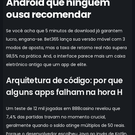
Android que ninguém
ousa recomendar
Se você acha que 5 minutos de download já garantem
lucro, engana-se. Bet365 lança sua versão móvel com 3
modos de aposta, mas a taxa de retorno real não supera
98,5% na prática. And, a interface parece mais um caixa
eletrônico antigo que um app de elite.
Arquitetura de código: por que
alguns apps falham na hora H
Um teste de 12 mil jogadas em 888casino revelou que
7,4% das partidas travam no momento crucial,
geralmente quando o saldo atinge múltiplos de 50 reais.
Porque o desenvolvedor escolheu Java ao invés de Kotlin,