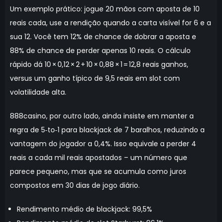
Um exemplo prático: jogue 20 mãos com aposta de 10
reais cada, use a rendição quando a carta visível for 6 e a
sua 12. Você tem 12% de chance de dobrar a aposta e
88% de chance de perder apenas 10 reais. O cálculo
rápido dá 10 × 0,12 × 2 + 10 × 0,88 × 1 = 12,8 reais ganhos,
versus um ganho típico de 9,5 reais em slot com
volatilidade alta.
888casino, por outro lado, ainda insiste em manter a
regra de 5‑to‑1 para blackjack de 7 baralhos, reduzindo a
vantagem do jogador a 0,4%. Isso equivale a perder 4
reais a cada mil reais apostados – um número que
parece pequeno, mas que se acumula como juros
compostos em 30 dias de jogo diário.
Rendimento médio de blackjack: 99,5%