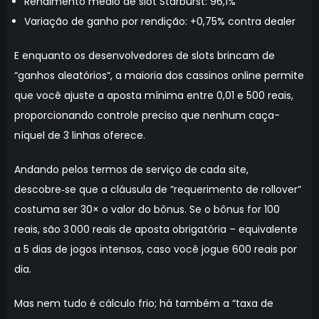
Rendimento médio de slot Starburst: 96,1%
Variação de ganho por rendição: +0,75% contra dealer
E enquanto os desenvolvedores de slots brincam de
“ganhos aleatórios”, a maioria dos cassinos online permite
que você ajuste a aposta mínima entre 0,01 e 500 reais,
proporcionando controle preciso que nenhum caça-
níquel de 3 linhas oferece.
Andando pelos termos de serviço de cada site,
descobre‑se que a cláusula de “requerimento de rollover”
costuma ser 30× o valor do bônus. Se o bônus for 100
reais, são 3 000 reais de aposta obrigatória – equivalente
a 5 dias de jogos intensos, caso você jogue 600 reais por
dia.
Mas nem tudo é cálculo frio; há também a “taxa de