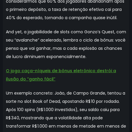
considerarmos que 60 % dos jogadores abandonam após
o primeiro depósito, a taxa de retenção efetiva cai para
40 % do esperado, tornando a campanha quase inútil.
And yet, a jogabilidade de slots como Gonzo’s Quest, com
seu “avalanche” acelerado, lembra o ciclo de bônus: você
pensa que vai ganhar, mas a cada explosão as chances
de lucro diminuem exponencialmente.
O jogo caça-níqueis de bônus eletrônico destrói a
ilusão do “ganho fácil”
Um exemplo concreto: João, de Campo Grande, tentou a
sorte no slot Book of Dead, apostando R$ 10 por rodada.
Após 100 spins (R$ 1.000 investidos), seu saldo caiu para
R$ 340, mostrando que a volatilidade alta pode
transformar R$ 1.000 em menos de metade em menos de