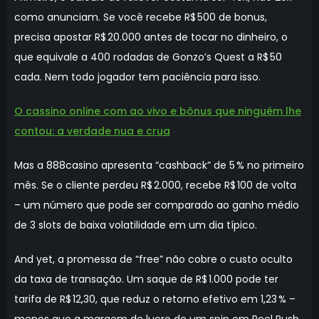
como anunciam. Se você recebe R$ 500 de bonus,
precisa apostar R$ 20.000 antes de tocar no dinheiro, o
que equivale a 400 rodadas de Gonzo’s Quest a R$ 50
cada. Nem todo jogador tem paciência para isso.
O cassino online com ao vivo e bônus que ninguém lhe
contou: a verdade nua e crua
Mas a 888casino apresenta “cashback” de 5 % no primeiro
mês. Se o cliente perdeu R$ 2.000, recebe R$ 100 de volta
– um número que pode ser comparado ao ganho médio
de 3 slots de baixa volatilidade em um dia típico.
And yet, a promessa de “free” não cobre o custo oculto
da taxa de transação. Um saque de R$ 1.000 pode ter
tarifa de R$ 12,30, que reduz o retorno efetivo em 1,23 % –