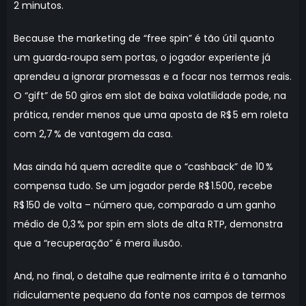
2 minutos.
Because the marketing de “free spin” é tão útil quanto
um guarda‑roupa sem portas, o jogador experiente já
aprendeu a ignorar promessas e a focar nos termos reais.
O “gift” de 50 giros em slot de baixa volatilidade pode, na
prática, render menos que uma aposta de R$ 5 em roleta
com 2,7 % de vantagem da casa.
Mas ainda há quem acredite que o “cashback” de 10 %
compensa tudo. Se um jogador perde R$ 1.500, recebe
R$ 150 de volta – número que, comparado a um ganho
médio de 0,3 % por spin em slots de alta RTP, demonstra
que a “recuperação” é mera ilusão.
And, no final, o detalhe que realmente irrita é o tamanho
ridiculamente pequeno da fonte nos campos de termos