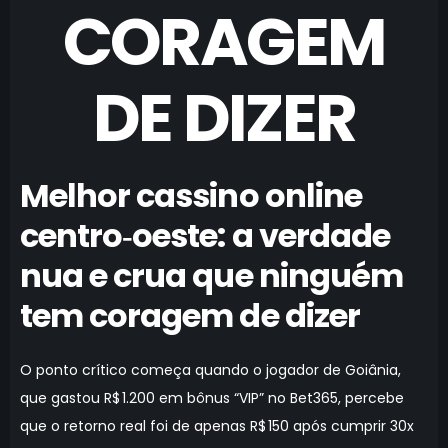
CORAGEM
DE DIZER
Melhor cassino online
centro‑oeste: a verdade
nua e crua que ninguém
tem coragem de dizer
O ponto crítico começa quando o jogador de Goiânia,
que gastou R$ 1.200 em bônus “VIP” no Bet365, percebe
que o retorno real foi de apenas R$ 150 após cumprir 30x