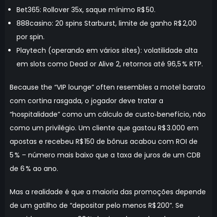
Bet365: Rollover 35x, saque mínimo R$ 50.
888casino: 20 spins Starburst, limite de ganho R$ 2,00
por spin.
Playtech (operando em vários sites): volatilidade alta
em slots como Dead or Alive 2, retornos até 96,5 % RTP.
Because the “VIP lounge” often resembles a motel barato
com cortina rasgada, o jogador deve tratar a
“hospitalidade” como um cálculo de custo‑benefício, não
como um privilégio. Um cliente que gastou R$ 3.000 em
apostas e recebeu R$ 150 de bônus acabou com ROI de
5 % – número mais baixo que a taxa de juros de um CDB
de 6 % ao ano.
Mas a realidade é que a maioria das promoções depende
de um gatilho de “depositar pelo menos R$ 200”. Se