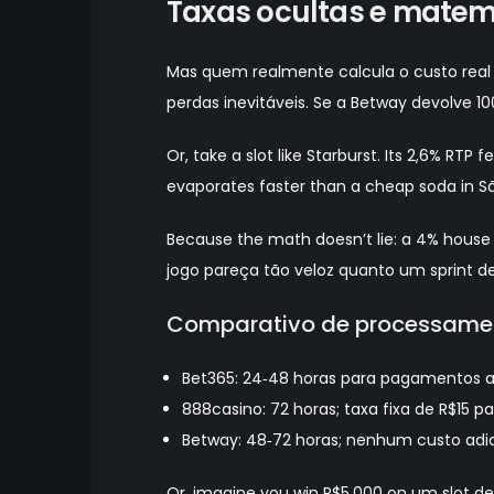
Taxas ocultas e matem
Mas quem realmente calcula o custo real 
perdas inevitáveis. Se a Betway devolve 1
Or, take a slot like Starburst. Its 2,6% RTP
evaporates faster than a cheap soda in Sã
Because the math doesn’t lie: a 4% hous
jogo pareça tão veloz quanto um sprint d
Comparativo de processame
Bet365: 24‑48 horas para pagamentos ac
888casino: 72 horas; taxa fixa de R$15 pa
Betway: 48‑72 horas; nenhum custo adici
Or, imagine you win R$5.000 on um slot de 