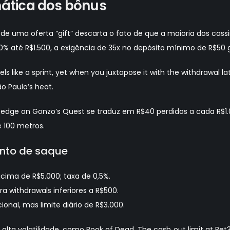
ática dos bônus
de uma oferta “gift” descarta o fato de que a maioria dos cass
00% até R$1.500, a exigência de 35x no depósito mínimo de R$50 
 feels like a sprint, yet when you juxtapose it with the withdrawal
o Paulo’s heat.
e edge on Gonzo’s Quest se traduz em R$40 perdidos a cada R$
e 100 metros.
nto de saque
ima de R$5.000; taxa de 0,5%.
ra withdrawals inferiores a R$500.
onal, mas limite diário de R$3.000.
alta volatilidade, como Book of Dead. The cash‑out limit at Bet3