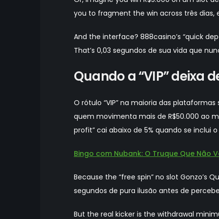
you to fragment the win across três dias, 
And the interface? 888casino’s “quick depo
That’s 0,03 segundos de sua vida que nun
Quando a “VIP” deixa de
O rótulo “VIP” na maioria das plataforma
quem movimenta mais de R$50.000 ao mês
profit” cai abaixo de 5% quando se inclu
Bingo com Nubank: O Truque Que Não V
Because the “free spin” no slot Gonzo’s 
segundos de pura ilusão antes de percebe
But the real kicker is the withdrawal min