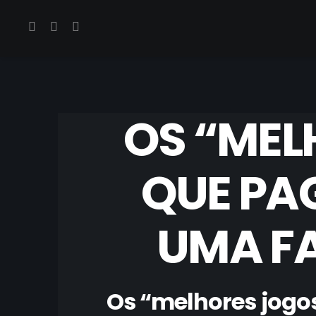
OS “MEL
QUE PA
UMA F
Os “melhores jogo