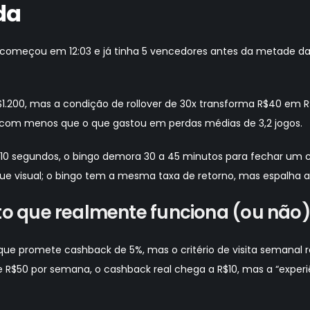
da
o começou em 12:03 e já tinha 5 vencedores antes da metade das
1.200, mas a condição de rollover de 30x transforma R$40 em R
sai com menos que o que gastou em perdas médias de 3,2 jogos.
10 segundos, o bingo demora 30 a 45 minutos para fechar um c
ue visual; o bingo tem a mesma taxa de retorno, mas espalha 
o que realmente funciona (ou não
ue promete cashback de 5%, mas o critério de visita semanal r
de R$50 por semana, o cashback real chega a R$10, mas a “expe