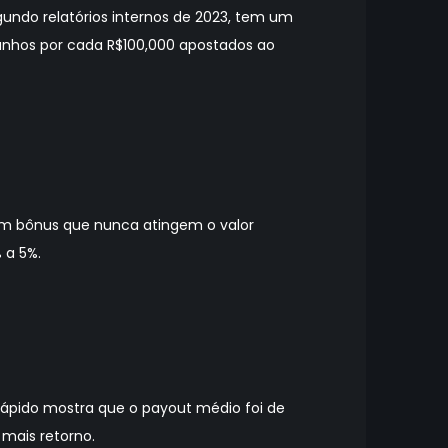
gundo relatórios internos de 2023, tem um
ganhos por cada R$100,000 apostados ao
 em bônus que nunca atingem o valor
 a 5%.
rápido mostra que o payout médio foi de
mais retorno.