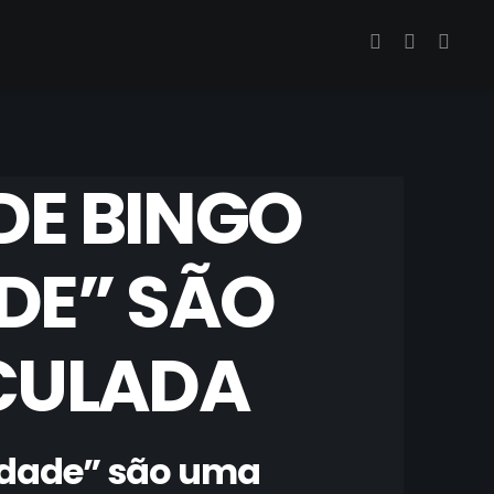
DE BINGO
DE” SÃO
CULADA
rdade” são uma