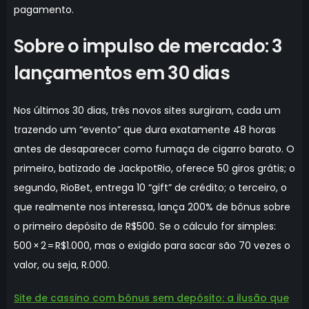
pagamento.
Sobre o impulso de mercado: 3
lançamentos em 30 dias
Nos últimos 30 dias, três novos sites surgiram, cada um
trazendo um “evento” que dura exatamente 48 horas
antes de desaparecer como fumaça de cigarro barato. O
primeiro, batizado de JackpotRio, oferece 50 giros grátis; o
segundo, RioBet, entrega 10 “gift” de crédito; o terceiro, o
que realmente nos interessa, lança 200% de bônus sobre
o primeiro depósito de R$500. Se o cálculo for simples:
500 × 2 = R$1.000, mas o exigido para sacar são 70 vezes o
valor, ou seja, R.000.
Site de cassino com bônus sem depósito: a ilusão que