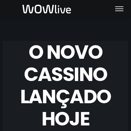
O NOVO
CASSINO
LANÇADO
HOJE