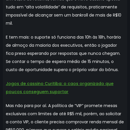
tudo em “alta volatilidade” de requisitos, praticamente
impossível de alcançar sem um bankroll de mais de R$10
mil.
E tem mais: o suporte só funciona das 10h às 18h, horário
de almoço da maioria dos executivos, então o jogador
fica preso esperando por respostas que nunca chegam.
Se contar o tempo de espera médio de 15 minutos, o
custo de oportunidade supera o próprio valor do bônus.
Jogos de cassino Curitiba: o caos organizado que
poucos conseguem suportar
Mas não para por aí. A política de “VIP” promete mesas
exclusivas com limites de até R$5 mil, porém, ao solicitar
a conta VIP, o cliente precisa comprovar renda mensal de