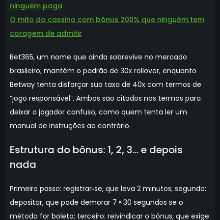
ninguém paga
O mito do cassino com bônus 200% que ninguém tem
coragem de admitir
Bet365, um nome que ainda sobrevive no mercado
brasileiro, mantém o padrão de 30x rollover, enquanto
Betway tenta disfarçar sua taxa de 40x com termos de
“jogo responsável”. Ambos são citados nos termos para
deixar o jogador confuso, como quem tenta ler um
manual de instruções ao contrário.
Estrutura do bônus: 1, 2, 3… e depois
nada
Primeiro passo: registrar‑se, que leva 2 minutos; segundo:
depositar, que pode demorar 7 × 30 segundos se o
método for boleto; terceiro: reivindicar o bônus, que exige