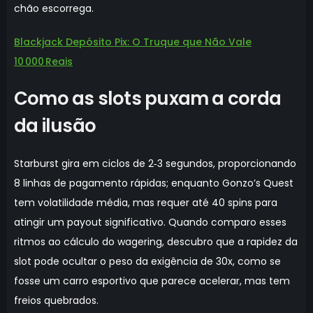
chão escorrega.
Blackjack Depósito Pix: O Truque que Não Vale
10 000 Reais
Como as slots puxam a corda
da ilusão
Starburst gira em ciclos de 2‑3 segundos, proporcionando
8 linhas de pagamento rápidas; enquanto Gonzo’s Quest
tem volatilidade média, mas requer até 40 spins para
atingir um payout significativo. Quando comparo esses
ritmos ao cálculo do wagering, descubro que a rapidez da
slot pode ocultar o peso da exigência de 30x, como se
fosse um carro esportivo que parece acelerar, mas tem
freios quebrados.