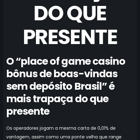
DO QUE
PRESENTE
O “place of game casino
bônus de boas-vindas
sem depósito Brasil” é
mais trapaça do que
presente
Os operadores jogam a mesma carta de 0,01% de
vantagem, assim como uma ponte velha que range