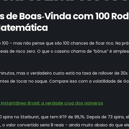
s de Boas‑Vinda com 100 Rod
Matemática
 100 – mas não pense que são 100 chances de ficar rico. Na prá
0 reais de risco zero. O que o cassino chama de “bônus” é sim
nutos, mas o verdadeiro custo está na taxa de rollover de 30x.
 antes de tocar no saque. Compare isso com a volatilidade de G
instantâneo Brasil: a verdade crua dos números
 spins no Starburst, que tem RTP de 96,1%. Depois de 73 spins, e
 valor convertido seria 8 reais – ainda muito abaixo do que ele 