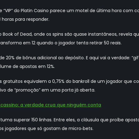
e “VIP” do Platin Casino parece um motel de última hora com 
 horas para responder.
ook of Dead, onde os spins são quase instantâneos, revela qu
ransforma em 12 quando o jogador tenta retirar 50 reais.
de 20% de bônus adicional ao depósito. E aqui vai a verdade: “gift
olume de apostas em 12%.
ns gratuitos equivalem a 0,75% do bankroll de um jogador que 
sivo de “promoção” em uma porta já aberta.
 cassino: a verdade crua que ninguém conta
ma superar 150 linhas. Entre eles, a cláusula que proíbe apost
os jogadores que só gostam de micro‑bets.