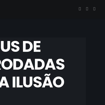
US DE
 RODADAS
A ILUSÃO