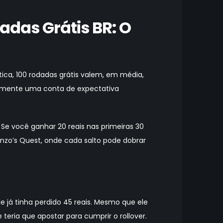
adas Grátis BR: O
tica, 100 rodadas grátis valem, em média,
plesmente uma conta de expectativa
 Se você ganhar 20 reais nas primeiras 30
onzo’s Quest, onde cada salto pode dobrar
le já tinha perdido 45 reais. Mesmo que ele
teria que apostar para cumprir o rollover.