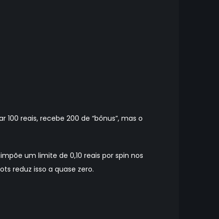
 100 reais, recebe 200 de “bônus”, mas o
 impõe um limite de 0,10 reais por spin nos
ots reduz isso a quase zero.