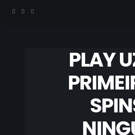
PLAY 
PRIMEI
SPIN
NING