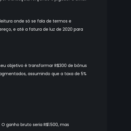
leitura onde só se fala de termos e
eço, e até a fatura de luz de 2020 para
seu objetivo é transformar R$300 de bônus
 fragmentados, assumindo que a taxa de 5%
O ganho bruto seria R$1.500, mas