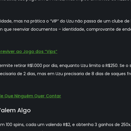
ividade, mas na prática o “VIP” do Uzu não passa de um clube de 
m que reenviar documentos – identidade, comprovante de ender
reviver ao Jogo dos “Vips”
te retirar R$1.000 por dia, enquanto Uzu limita a R$250. Se o 
cisaria de 2 dias, mas em Uzu precisaria de 8 dias de saques
ade Que Ninguém Quer Contar
Valem Algo
 100 spins, cada um valendo R$2, e obtenha 3 ganhos de 250x. 