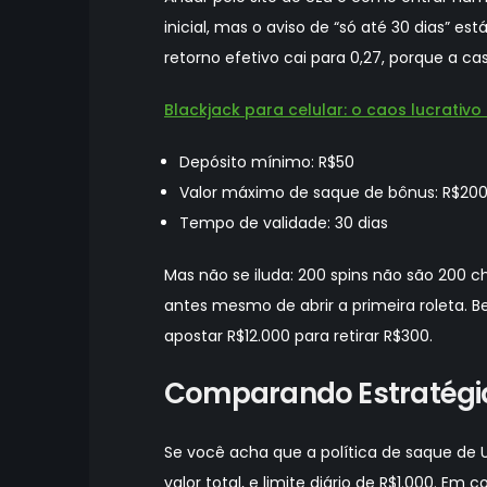
inicial, mas o aviso de “só até 30 dias” e
retorno efetivo cai para 0,27, porque a c
Blackjack para celular: o caos lucrativ
Depósito mínimo: R$50
Valor máximo de saque de bônus: R$20
Tempo de validade: 30 dias
Mas não se iluda: 200 spins não são 200 c
antes mesmo de abrir a primeira roleta. B
apostar R$12.000 para retirar R$300.
Comparando Estratégia
Se você acha que a política de saque de 
valor total, e limite diário de R$1.000. E