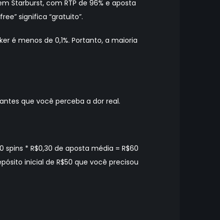
zu em Starburst, com RTP de 96% e aposta
e” significa “gratuito”.
ker é menos de 0,1%. Portanto, a maioria
e antes que você perceba a dor real.
0 spins * R$0,30 de aposta média = R$60
ósito inicial de R$50 que você precisou