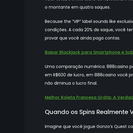
o montante em quatro saques.
Because the “VIP” label sounds like exclus
condições. A cada 20% de saque, você te
provar que você ainda paga contas.
Baixar Blackjack para Smartphone e Sob
Uma comparação numérica: 888casino permi
em R$600 de lucro, em 888casino você pre
não diminua o lucro final.
Melhor Roleta Francesa Grátis: A Verd
Quando os Spins Realmente 
Imagine que você jogue Gonzo’s Quest com