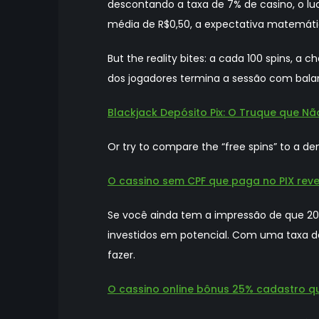
descontando a taxa de 7% de casino, o luc
média de R$0,50, a expectativa matemática
But the reality bites: a cada 100 spins, a
dos jogadores termina a sessão com bala
Blackjack Depósito Pix: O Truque que Não
Or try to compare the “free spins” to a den
O cassino sem CPF que paga no PIX rev
Se você ainda tem a impressão de que 200
investidos em potencial. Com uma taxa de 
fazer.
O cassino online bônus 25% cadastro q