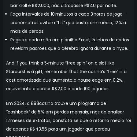
bankroll é R$ 2.000, não ultrapasse R$ 40 por noite.
Faça intervalos de 10 minutos a cada 3 horas de jogo –
cronômetros evitam “tilt” que custa, em média, 12 % a
mais de perdas.
Registre cada mão em planilha Excel; 15 linhas de dados
revelam padrões que o cérebro ignora durante o hype.
And if you think a 5‑minute “free spin” on a slot like
Starburst is a gift, remember that the casino’s “free” is a
cost amortizada que aumenta a house edge em 0,2%,
equivalente a perder R$ 2,00 a cada 100 jogadas.
Em 2024, a 888casino trouxe um programa de
“cashback” de 5 % em perdas mensais, mas ao analisar
12 meses de extratos, constata‑se que o retorno médio foi
de apenas R$ 43,56 para um jogador que perdeu