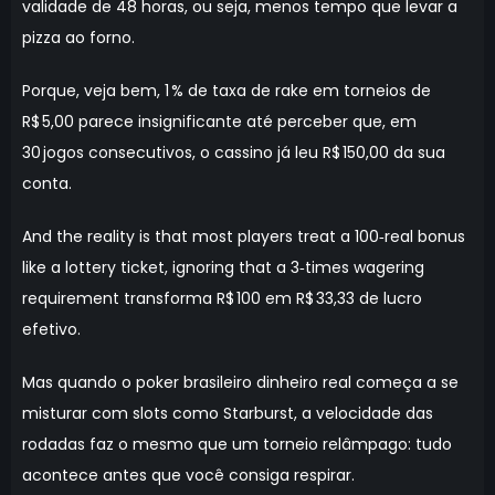
validade de 48 horas, ou seja, menos tempo que levar a
pizza ao forno.
Porque, veja bem, 1 % de taxa de rake em torneios de
R$ 5,00 parece insignificante até perceber que, em
30 jogos consecutivos, o cassino já leu R$ 150,00 da sua
conta.
And the reality is that most players treat a 100‑real bonus
like a lottery ticket, ignoring that a 3‑times wagering
requirement transforma R$ 100 em R$ 33,33 de lucro
efetivo.
Mas quando o poker brasileiro dinheiro real começa a se
misturar com slots como Starburst, a velocidade das
rodadas faz o mesmo que um torneio relâmpago: tudo
acontece antes que você consiga respirar.