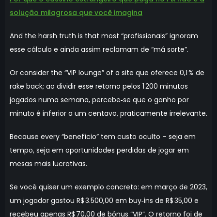
solução milagrosa que você imagina
And the harsh truth is that most “profissionais” ignoram
esse cálculo e ainda assim reclamam de “má sorte”.
Or consider the “VIP lounge” of a site que oferece 0,1 % de
rake back; ao dividir esse retorno pelos 1 200 minutos
jogados numa semana, percebe‑se que o ganho por
minuto é inferior a um centavo, praticamente irrelevante.
Because every “benefício” tem custo oculto – seja em
tempo, seja em oportunidades perdidas de jogar em
mesas mais lucrativas.
Se você quiser um exemplo concreto: em março de 2023,
um jogador gastou R$ 3.500,00 em buy‑ins de R$ 35,00 e
recebeu apenas R$ 70,00 de bônus “VIP”. O retorno foi de