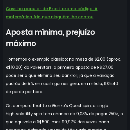
Cassino popular de Brasil promo código: A
matemática fria que ninguém lhe contou
Aposta mínima, prejuízo
máximo
Tomemos o exemplo clássico: na mesa de $2,00 (aprox.
R$ 10,00) do PokerStars, a primeira aposta de R$ 27,00
pode ser a que elimina seu bankroll, já que a variação
padrão de 5 % em cash games gera, em média, R$ 5,40
de perda por hora.
Or, compare that to a Gonzo’s Quest spin; a single
high‑volatility spin tem chance de 0,03% de pagar 250×, o
que equivale a R$ 500, mas 99,97% das vezes nada