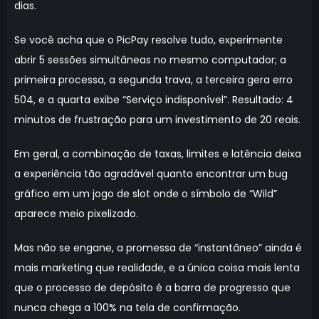
dias.
Se você acha que o PicPay resolve tudo, experimente
abrir 5 sessões simultâneas no mesmo computador; a
primeira processa, a segunda trava, a terceira gera erro
504, e a quarta exibe “Serviço indisponível”. Resultado: 4
minutos de frustração para um investimento de 20 reais.
Em geral, a combinação de taxas, limites e latência deixa
a experiência tão agradável quanto encontrar um bug
gráfico em um jogo de slot onde o símbolo de “Wild”
aparece meio pixelizado.
Mas não se engane, a promessa de “instantâneo” ainda é
mais marketing que realidade, e a única coisa mais lenta
que o processo de depósito é a barra de progresso que
nunca chega a 100% na tela de confirmação.