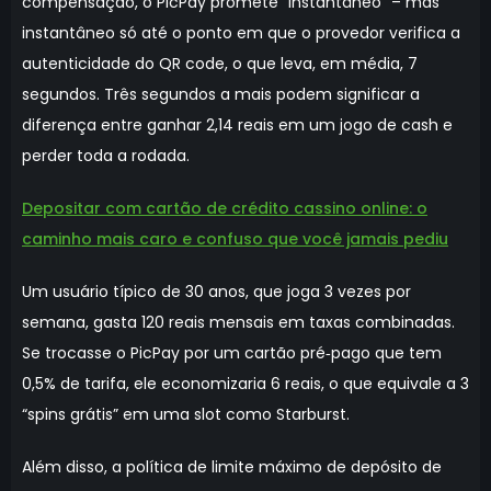
compensação, o PicPay promete “instantâneo” – mas
instantâneo só até o ponto em que o provedor verifica a
autenticidade do QR code, o que leva, em média, 7
segundos. Três segundos a mais podem significar a
diferença entre ganhar 2,14 reais em um jogo de cash e
perder toda a rodada.
Depositar com cartão de crédito cassino online: o
caminho mais caro e confuso que você jamais pediu
Um usuário típico de 30 anos, que joga 3 vezes por
semana, gasta 120 reais mensais em taxas combinadas.
Se trocasse o PicPay por um cartão pré‑pago que tem
0,5% de tarifa, ele economizaria 6 reais, o que equivale a 3
“spins grátis” em uma slot como Starburst.
Além disso, a política de limite máximo de depósito de