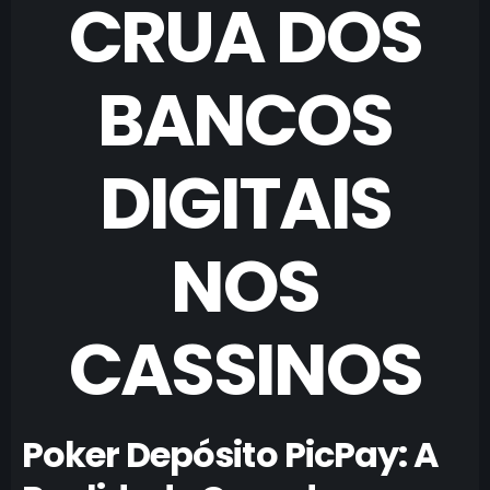
CRUA DOS
BANCOS
DIGITAIS
NOS
CASSINOS
Poker Depósito PicPay: A