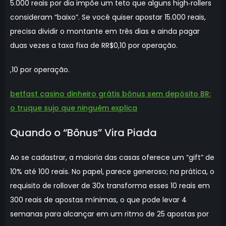
5.000 reais por dia impõe um teto que alguns high‑rollers
consideram “baixo”. Se você quiser apostar 15.000 reais,
precisa dividir o montante em três dias e ainda pagar
duas vezes a taxa fixa de RR$0,10 por operação.
,10 por operação.
betfast casino dinheiro grátis bônus sem depósito BR:
o truque sujo que ninguém explica
Quando o “Bônus” Vira Piada
Ao se cadastrar, a maioria das casas oferece um “gift” de
10% até 100 reais. No papel, parece generoso; na prática, o
requisito de rollover de 30x transforma esses 10 reais em
300 reais de apostas mínimas, o que pode levar 4
semanas para alcançar em um ritmo de 25 apostas por