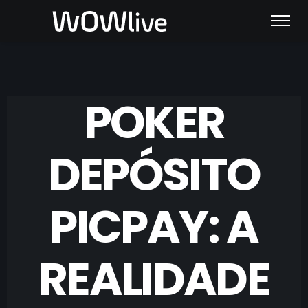
POKER
DEPÓSITO
PICPAY: A
REALIDADE