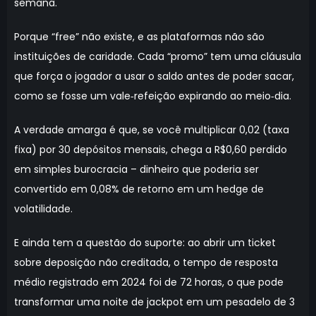
semana.
Porque “free” não existe, e as plataformas não são
instituições de caridade. Cada “promo” tem uma cláusula
que força o jogador a usar o saldo antes de poder sacar,
como se fosse um vale‑refeição expirando ao meio‑dia.
A verdade amarga é que, se você multiplicar 0,02 (taxa
fixa) por 30 depósitos mensais, chega a R$0,60 perdido
em simples burocracia – dinheiro que poderia ser
convertido em 0,08% de retorno em um hedge de
volatilidade.
E ainda tem a questão do suporte: ao abrir um ticket
sobre deposição não creditada, o tempo de resposta
médio registrado em 2024 foi de 72 horas, o que pode
transformar uma noite de jackpot em um pesadelo de 3