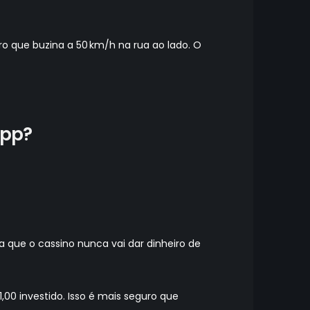
o que buzina a 50 km/h na rua ao lado. O
app?
a que o cassino nunca vai dar dinheiro de
1,00 investido. Isso é mais seguro que