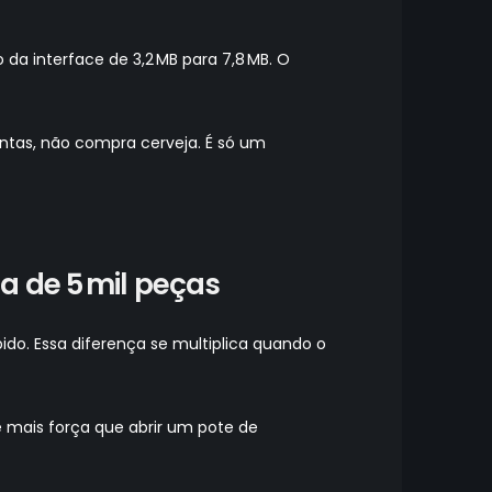
a interface de 3,2 MB para 7,8 MB. O
ontas, não compra cerveja. É só um
a de 5 mil peças
ápido. Essa diferença se multiplica quando o
 mais força que abrir um pote de