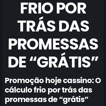
FRIO POR
TRÁS DAS
PROMESSAS
DE “GRÁTIS”
Promoção hoje cassino: O
cálculo frio por trás das
promessas de “grátis”