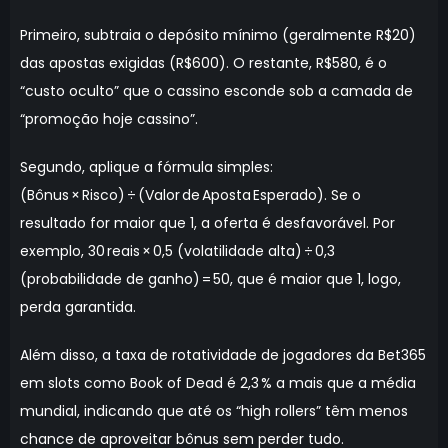
Primeiro, subtraia o depósito mínimo (geralmente R$20)
das apostas exigidas (R$600). O restante, R$580, é o
“custo oculto” que o cassino esconde sob a camada de
“promoção hoje cassino”.
Segundo, aplique a fórmula simples:
(Bônus × Risco) ÷ (Valor de Aposta Esperado). Se o
resultado for maior que 1, a oferta é desfavorável. Por
exemplo, 30 reais × 0,5 (volatilidade alta) ÷ 0,3
(probabilidade de ganho) = 50, que é maior que 1, logo,
perda garantida.
Além disso, a taxa de rotatividade de jogadores da Bet365
em slots como Book of Dead é 2,3 % a mais que a média
mundial, indicando que até os “high rollers” têm menos
chance de aproveitar bônus sem perder tudo.