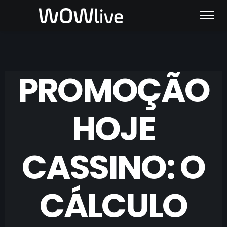
PROMOÇÃO
HOJE
CASSINO: O
CÁLCULO