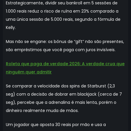
Estrategicamente, dividir seu bankroll em 5 sessões de
1.000 reais reduz o risco de ruína em 23% comparado a
uma única sessão de 5.000 reais, segundo a fórmula de
Kelly.
Mas não se engane: os bônus de “gift” não são presentes,
são empréstimos que você paga com juros invisíveis.
Roleta que paga de verdade 2026: A verdade crua que
ninguém quer admitir
Se comparar a velocidade dos spins de Starburst (2,3
seg) com a decisão de dobrar em blackjack (cerca de 7
seg), percebe que a adrenalina é mais lenta, porém o
dinheiro realmente muda de mãos.
Um jogador que aposta 30 reais por mão e usa a