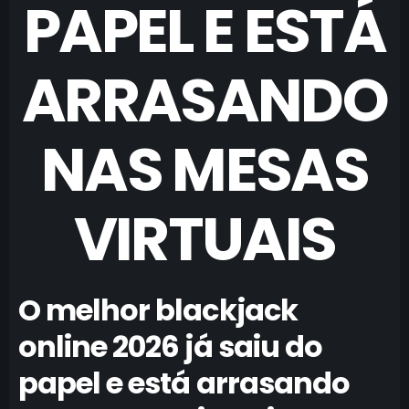
PAPEL E ESTÁ
ARRASANDO
NAS MESAS
VIRTUAIS
O melhor blackjack
online 2026 já saiu do
papel e está arrasando