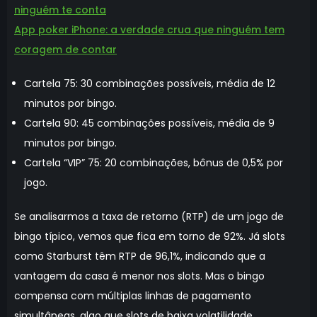
ninguém te conta
App poker iPhone: a verdade crua que ninguém tem
coragem de contar
Cartela 75: 30 combinações possíveis, média de 12
minutos por bingo.
Cartela 90: 45 combinações possíveis, média de 9
minutos por bingo.
Cartela “VIP” 75: 20 combinações, bônus de 0,5% por
jogo.
Se analisarmos a taxa de retorno (RTP) de um jogo de
bingo típico, vemos que fica em torno de 92%. Já slots
como Starburst têm RTP de 96,1%, indicando que a
vantagem da casa é menor nos slots. Mas o bingo
compensa com múltiplas linhas de pagamento
simultâneas, algo que slots de baixa volatilidade