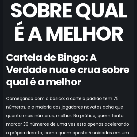
SOBRE QUAL
É A MELHOR
Cartela de Bingo: A
Verdade nua e crua sobre
qual é a melhor
Começando com o básico: a cartela padrão tem 75
números, e a maioria dos jogadores novatos acha que
quanto mais números, melhor. Na prática, quem tenta
marcar 30 números de uma vez está apenas acelerando
a própria derrota, como quem aposta 5 unidades em um