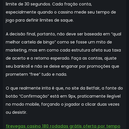
limite de 30 segundos. Cada fração conta,
especialmente quando o cassino mede seu tempo de
jogo para definir limites de saque.
A decisão final, portanto, não deve ser baseada em “qual
melhor cartela de bingo” como se fosse um mito de
marketing, mas em como cada estrutura afeta sua taxa
de acerto e o retorno esperado. Faça as contas, ajuste
seu bankroll e não se deixe enganar por promoções que
prometem “free” tudo e nada.
O que realmente irrita é que, no site da Betfair, a fonte do
botão “Confirmação” está em 9px, praticamente ilegível
no modo mobile, forçando o jogador a clicar duas vezes
ou desistir.
firevegas casino 180 rodadas grátis oferta por tempo