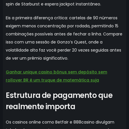
spin de Starburst e espera jackpot instantâneo.
Eis a primeira diferença crítica: cartelas de 90 números
exigem menos concentração por rodada, permitindo 15
combinações possíveis antes de fechar a linha. Compare
isso com uma sessão de Gonzo’s Quest, onde a
volatilidade alta faz você perder 20 vezes seguidas antes
de ver um prêmio significativo.
Ganhar unique casino bônus sem depósito sem
rollover BR é um truque de matemática suja
Estrutura de pagamento que
realmente importa
Os casinos online como Betfair e 888casino divulgam