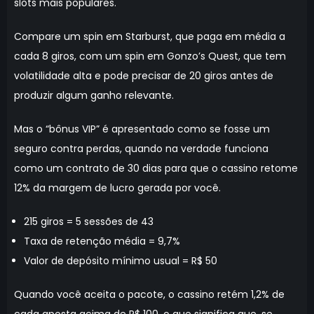
slots mais populares.
Compare um spin em Starburst, que paga em média a
cada 8 giros, com um spin em Gonzo’s Quest, que tem
volatilidade alta e pode precisar de 20 giros antes de
produzir algum ganho relevante.
Mas o “bônus VIP” é apresentado como se fosse um
seguro contra perdas, quando na verdade funciona
como um contrato de 30 dias para que o cassino retome
12% da margem de lucro gerada por você.
215 giros = 5 sessões de 43
Taxa de retenção média = 9,7%
Valor de depósito mínimo usual = R$ 50
Quando você aceita o pacote, o cassino retém 1,2% de