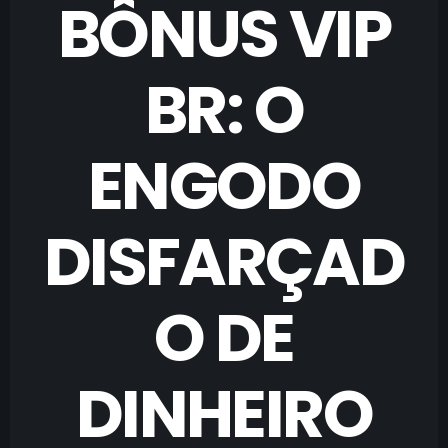
BÔNUS VIP
BR: O
ENGODO
DISFARÇAD
O DE
DINHEIRO