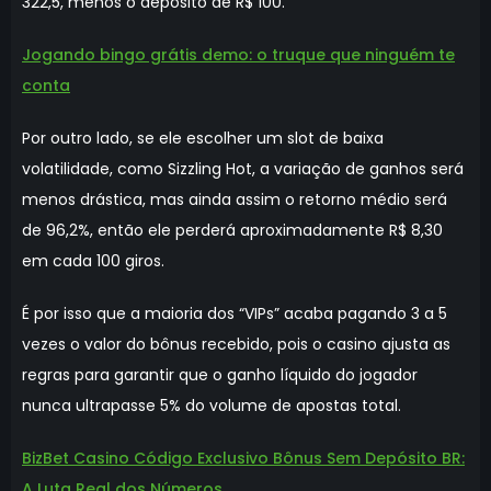
322,5, menos o depósito de R$ 100.
Jogando bingo grátis demo: o truque que ninguém te
conta
Por outro lado, se ele escolher um slot de baixa
volatilidade, como Sizzling Hot, a variação de ganhos será
menos drástica, mas ainda assim o retorno médio será
de 96,2%, então ele perderá aproximadamente R$ 8,30
em cada 100 giros.
É por isso que a maioria dos “VIPs” acaba pagando 3 a 5
vezes o valor do bônus recebido, pois o casino ajusta as
regras para garantir que o ganho líquido do jogador
nunca ultrapasse 5% do volume de apostas total.
BizBet Casino Código Exclusivo Bônus Sem Depósito BR:
A Luta Real dos Números