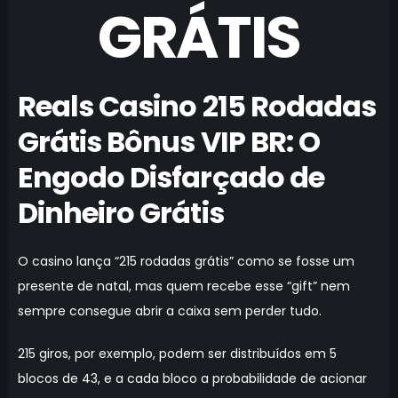
GRÁTIS
Reals Casino 215 Rodadas
Grátis Bônus VIP BR: O
Engodo Disfarçado de
Dinheiro Grátis
O casino lança “215 rodadas grátis” como se fosse um
presente de natal, mas quem recebe esse “gift” nem
sempre consegue abrir a caixa sem perder tudo.
215 giros, por exemplo, podem ser distribuídos em 5
blocos de 43, e a cada bloco a probabilidade de acionar