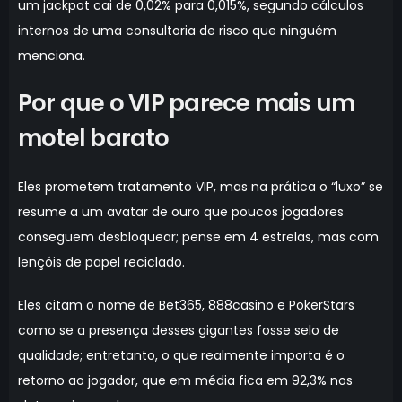
um jackpot cai de 0,02% para 0,015%, segundo cálculos
internos de uma consultoria de risco que ninguém
menciona.
Por que o VIP parece mais um
motel barato
Eles prometem tratamento VIP, mas na prática o “luxo” se
resume a um avatar de ouro que poucos jogadores
conseguem desbloquear; pense em 4 estrelas, mas com
lençóis de papel reciclado.
Eles citam o nome de Bet365, 888casino e PokerStars
como se a presença desses gigantes fosse selo de
qualidade; entretanto, o que realmente importa é o
retorno ao jogador, que em média fica em 92,3% nos