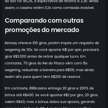
do slot for 96,2%, a expectativa de retorno é 3,36. Ainda
assim, o cassino retém 0,14 como comissão invisível.
Comparando com outras
promoções do mercado
Betway oferece 100 giros, porém impõe um requisito de
wagering de 30x. Se você apostar R$1 por spin, precisará
girar R$3.000 antes de retirar qualquer lucro. Em
contraste, 70 giros do Rei do Pitaco vêm com 15x
wagering, reduzindo a barreira para R$105, mas ainda
assim alto para quem tem R$200 de reserva.
Em contraste, 888casino entrega 20 giros e 200% de
bônus até R$400. Se você apostar R$2 por giro, 20 giros
valem R$40, mas o bônus dobra sua aposta, gerando