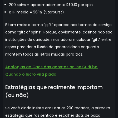
200 spins = aproximadamente R$0,10 por spin
RTP médio = 96,1% (Starburst)
E tem mais: o termo “gift” aparece nos termos de serviço
como “gift of spins”. Porque, obviamente, casinos não são
instituições de caridade, mas adoram colocar “gift” entre
aspas para dar a ilusão de generosidade enquanto
mantêm todas as letras miúdas para trás.
Apologias ao Caos das apostas online Curitiba:
Quando o lucro vira piada
Estratégias que realmente importam
(ou não)
Se você ainda insiste em usar as 200 rodadas, a primeira
estratégia que faz sentido é escolher slots de baixa