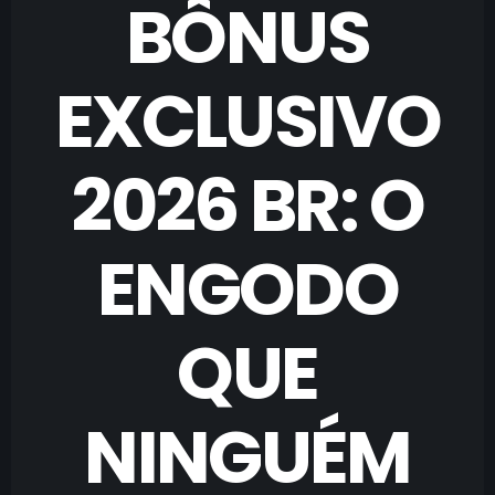
BÔNUS
EXCLUSIVO
2026 BR: O
ENGODO
QUE
NINGUÉM