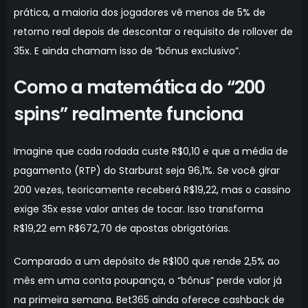
prática, a maioria dos jogadores vê menos de 5% de
retorno real depois de descontar o requisito de rollover de
35x. E ainda chamam isso de “bônus exclusivo”.
Como a matemática do “200
spins” realmente funciona
Imagine que cada rodada custe R$0,10 e que a média de
pagamento (RTP) do Starburst seja 96,1%. Se você girar
200 vezes, teoricamente receberá R$19,22, mas o cassino
exige 35x esse valor antes de tocar. Isso transforma
R$19,22 em R$672,70 de apostas obrigatórias.
Comparado a um depósito de R$100 que rende 2,5% ao
mês em uma conta poupança, o “bônus” perde valor já
na primeira semana. Bet365 ainda oferece cashback de