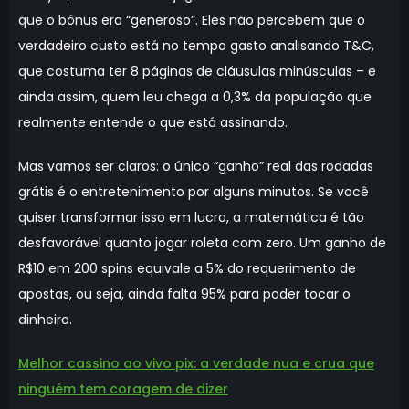
que o bônus era “generoso”. Eles não percebem que o
verdadeiro custo está no tempo gasto analisando T&C,
que costuma ter 8 páginas de cláusulas minúsculas – e
ainda assim, quem leu chega a 0,3% da população que
realmente entende o que está assinando.
Mas vamos ser claros: o único “ganho” real das rodadas
grátis é o entretenimento por alguns minutos. Se você
quiser transformar isso em lucro, a matemática é tão
desfavorável quanto jogar roleta com zero. Um ganho de
R$10 em 200 spins equivale a 5% do requerimento de
apostas, ou seja, ainda falta 95% para poder tocar o
dinheiro.
Melhor cassino ao vivo pix: a verdade nua e crua que
ninguém tem coragem de dizer