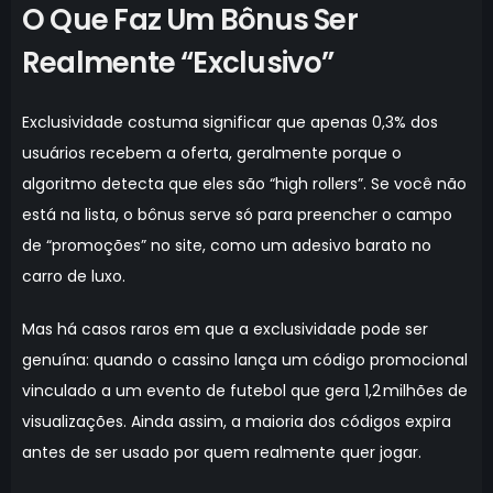
O Que Faz Um Bônus Ser
Realmente “Exclusivo”
Exclusividade costuma significar que apenas 0,3% dos
usuários recebem a oferta, geralmente porque o
algoritmo detecta que eles são “high rollers”. Se você não
está na lista, o bônus serve só para preencher o campo
de “promoções” no site, como um adesivo barato no
carro de luxo.
Mas há casos raros em que a exclusividade pode ser
genuína: quando o cassino lança um código promocional
vinculado a um evento de futebol que gera 1,2 milhões de
visualizações. Ainda assim, a maioria dos códigos expira
antes de ser usado por quem realmente quer jogar.