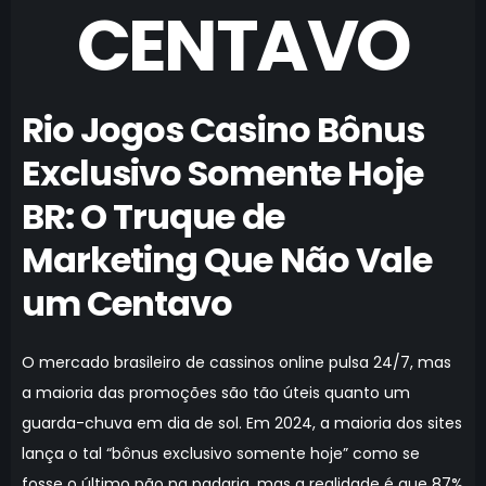
CENTAVO
Rio Jogos Casino Bônus
Exclusivo Somente Hoje
BR: O Truque de
Marketing Que Não Vale
um Centavo
O mercado brasileiro de cassinos online pulsa 24/7, mas
a maioria das promoções são tão úteis quanto um
guarda-chuva em dia de sol. Em 2024, a maioria dos sites
lança o tal “bônus exclusivo somente hoje” como se
fosse o último pão na padaria, mas a realidade é que 87%