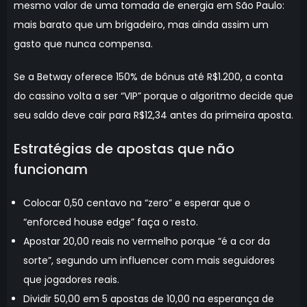
mesmo valor de uma tomada de energia em São Paulo:
mais barato que um brigadeiro, mas ainda assim um
gasto que nunca compensa.
Se a Betway oferece 150% de bônus até R$1.200, a conta
do cassino volta a ser “VIP” porque o algoritmo decide que
seu saldo deve cair para R$12,34 antes da primeira aposta.
Estratégias de apostas que não
funcionam
Colocar 0,50 centavo na “zero” e esperar que o
“enforced house edge” faça o resto.
Apostar 20,00 reais no vermelho porque “é a cor da
sorte”, segundo um influencer com mais seguidores
que jogadores reais.
Dividir 50,00 em 5 apostas de 10,00 na esperança de