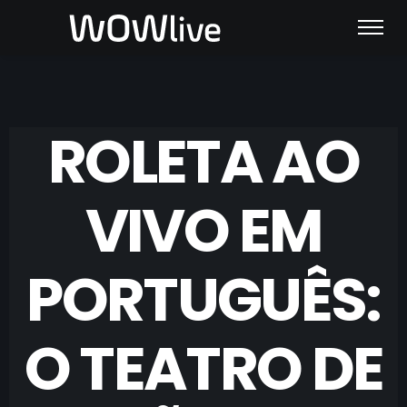
ROLETA AO
VIVO EM
PORTUGUÊS:
O TEATRO DE