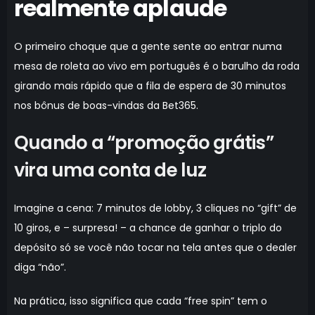
realmente aplaude
O primeiro choque que a gente sente ao entrar numa
mesa de roleta ao vivo em português é o barulho da roda
girando mais rápido que a fila de espera de 30 minutos
nos bônus de boas-vindas da Bet365.
Quando a “promoção grátis”
vira uma conta de luz
Imagine a cena: 7 minutos de lobby, 3 cliques no “gift” de
10 giros, e – surpresa! – a chance de ganhar o triplo do
depósito só se você não tocar na tela antes que o dealer
diga “não”.
Na prática, isso significa que cada “free spin” tem o